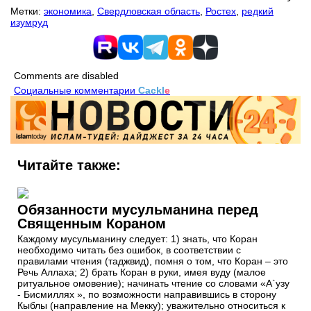
Метки:
экономика
,
Свердловская область
,
Ростех
,
редкий
изумруд
Comments are disabled
Социальные комментарии
Cackl
e
Читайте также:
Обязанности мусульманина перед
Священным Кораном
Каждому мусульманину следует: 1) знать, что Коран
необходимо читать без ошибок, в соответствии с
правилами чтения (таджвид), помня о том, что Коран – это
Речь Аллаха; 2) брать Коран в руки, имея вуду (малое
ритуальное омовение); начинать чтение со словами «А`узу
- Бисмиллях », по возможности направившись в сторону
Кыблы (направление на Мекку); уважительно относиться к