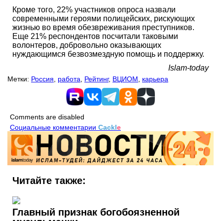
Кроме того, 22% участников опроса назвали
современными героями полицейских, рискующих
жизнью во время обезвреживания преступников.
Еще 21% респондентов посчитали таковыми
волонтеров, добровольно оказывающих
нуждающимся безвозмездную помощь и поддержку.
Islam-today
Метки:
Россия
,
работа
,
Рейтинг
,
ВЦИОМ
,
карьера
Comments are disabled
Социальные комментарии
Cackl
e
Читайте также:
Главный признак богобоязненной