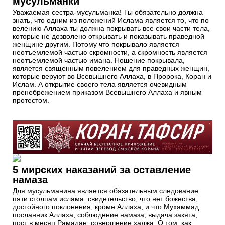
мусульманки
Уважаемая сестра-мусульманка! Ты обязательно должна
знать, что одним из положений Ислама является то, что по
велению Аллаха ты должна покрывать все свои части тела,
которые не дозволено открывать и показывать праведной
женщине другим. Потому что покрывало является
неотъемлемой частью скромности, а скромность является
неотъемлемой частью имана. Ношение покрывала,
является священным повелением для праведных женщин,
которые веруют во Всевышнего Аллаха, в Пророка, Коран и
Ислам. А открытие своего тела является очевидным
пренебрежением приказом Всевышнего Аллаха и явным
протестом.
5 мирских наказаний за оставление
намаза
Для мусульманина является обязательным следование
пяти столпам ислама: свидетельство, что нет божества,
достойного поклонения, кроме Аллаха, и что Мухаммад
посланник Аллаха; соблюдение намаза; выдача закята;
пост в месяц Рамадан; совершение хаджа. О том, как