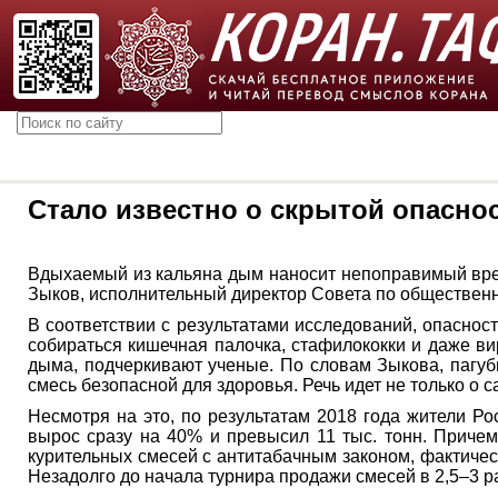
Стало известно о скрытой опасно
Вдыхаемый из кальяна дым наносит непоправимый вред 
Зыков, исполнительный директор Совета по общественн
В соответствии с результатами исследований, опаснос
собираться кишечная палочка, стафилококки и даже вир
дыма, подчеркивают ученые. По словам Зыкова, пагубн
смесь безопасной для здоровья. Речь идет не только о 
Несмотря на это, по результатам 2018 года жители Ро
вырос сразу на 40% и превысил 11 тыс. тонн. Причем
курительных смесей с антитабачным законом, фактиче
Незадолго до начала турнира продажи смесей в 2,5–3 