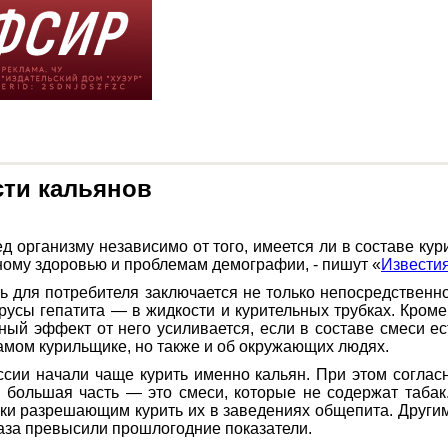
сти кальянов
организму независимо от того, имеется ли в составе курит
ому здоровью и проблемам демографии, - пишут «
Извести
ть для потребителя заключается не только непосредственно
усы гепатита — в жидкости и курительных трубках. Кроме т
ый эффект от него усиливается, если в составе смеси есть
самом курильщике, но также и об окружающих людях.
ссии начали чаще курить именно кальян. При этом соглас
 большая часть — это смеси, которые не содержат таба
ски разрешающим курить их в заведениях общепита. Друг
раза превысили прошлогодние показатели.