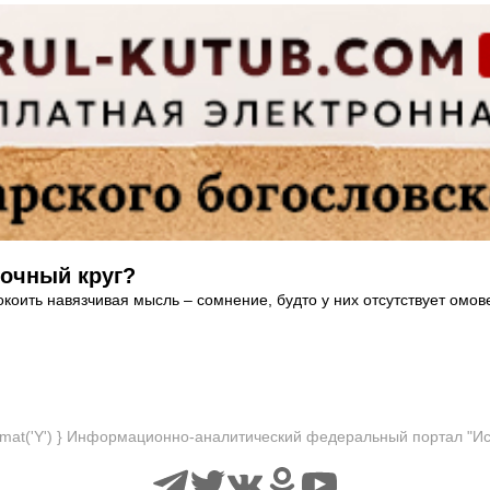
рочный круг?
оить навязчивая мысль – сомнение, будто у них отсутствует омо
format('Y') } Информационно-аналитический федеральный портал "И