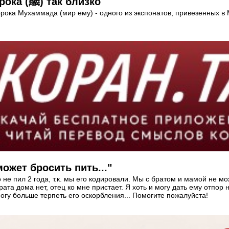
Мало кому доводилось видеть волос Пророка (ﷺ) так близко
рока Мухаммада (мир ему) - одного из экспонатов, привезенных в 
ожет бросить пить..."
 не пил 2 года, т.к. мы его кодировали. Мы с братом и мамой не мо
та дома нет, отец ко мне пристает. Я хоть и могу дать ему отпор 
могу больше терпеть его оскорбления... Помогите пожалуйста!