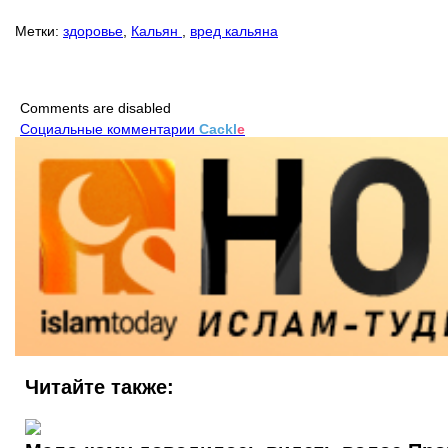
Метки:
здоровье
,
Кальян
,
вред кальяна
Comments are disabled
Социальные комментарии
Cackl
e
Читайте также: