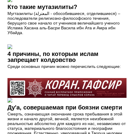
Кто такие мутазилиты?
Мугтазилиты (المعتزلة‎‎ - обособившиеся, отделившиеся) –
последователи религиозно-философского течения,
берущего свое начало от учеников величайшего ученого
Ислама Хасана аль-Басри Васила ибн Ата и Амра ибн
Убайда.
4 причины, по которым ислам
запрещает колдовство
Среди основных причин можно перечислить следующие:
Ду'а, совершаемая при боязни смерти
Смерть, означающая окончание срока пребывания в этой
жизни и начало другой, вечной, является неизбежной
реальностью абсолютно для каждого из нас, независимо от
статуса, материального благосостояния и географии
проживания. Естественно, уверовавший в Творца человек