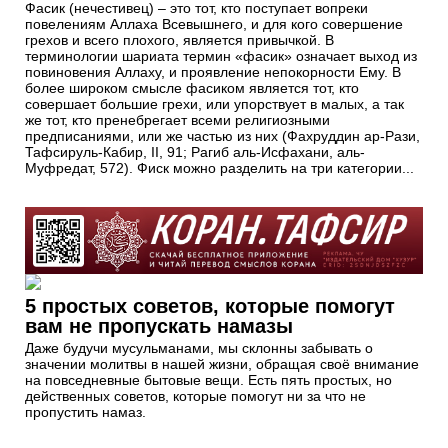
Фасик (нечестивец) – это тот, кто поступает вопреки
повелениям Аллаха Всевышнего, и для кого совершение
грехов и всего плохого, является привычкой. В
терминологии шариата термин «фасик» означает выход из
повиновения Аллаху, и проявление непокорности Ему. В
более широком смысле фасиком является тот, кто
совершает большие грехи, или упорствует в малых, а так
же тот, кто пренебрегает всеми религиозными
предписаниями, или же частью из них (Фахруддин ар-Рази,
Тафсируль-Кабир, II, 91; Рагиб аль-Исфахани, аль-
Муфредат, 572). Фиск можно разделить на три категории...
5 простых советов, которые помогут
вам не пропускать намазы
Даже будучи мусульманами, мы склонны забывать о
значении молитвы в нашей жизни, обращая своё внимание
на повседневные бытовые вещи. Есть пять простых, но
действенных советов, которые помогут ни за что не
пропустить намаз.