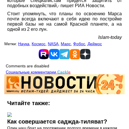
которые специалистам придется защитить от
подобных воздействий,- пишет РИА Новости.
Стоит упомянуть, что планы по освоению Марса
почти всегда включают в себя идею по постройке
первой базы не на самой Красной планете, а на
одной из 2 его лун.
Islam-today
Метки:
Наука
,
Космос
,
NASA
,
Марс
,
Фобос
,
Деймос
Comments are disabled
Социальные комментарии
Cackl
e
Читайте также:
Как совершается саджда-тиляват?
Один наш брат на протяжении долгого времени в каждом