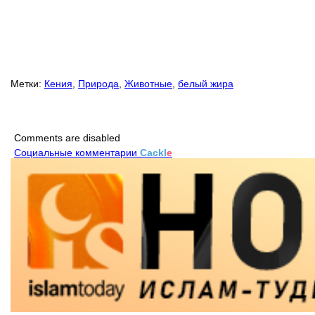
Метки:
Кения
,
Природа
,
Животные
,
белый жира
Comments are disabled
Социальные комментарии
Cackl
e