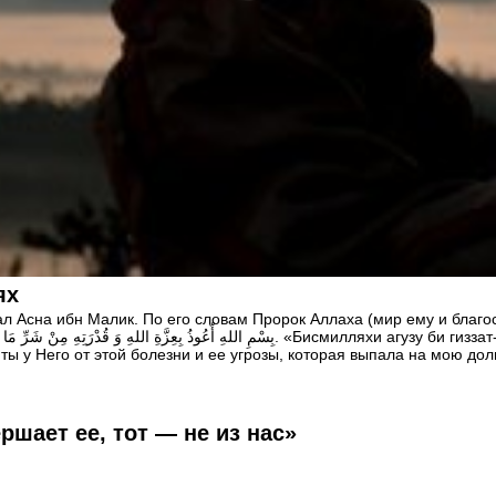
ях
ал Асна ибн Малик. По его словам Пророк Аллаха (мир ему и благ
ы у Него от этой болезни и ее угрозы, которая выпала на мою дол
ршает ее, тот — не из нас»