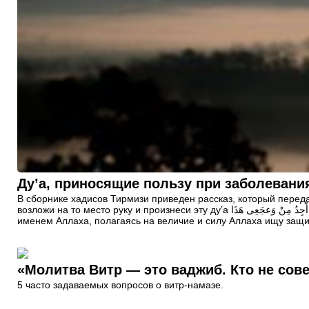
Ду’а, приносящие пользу при заболевани
В сборнике хадисов Тирмизи приведен рассказ, который перед
возложи на то место руку и произнеси эту ду’а بِسْمِ اللهِ أّعُوذُ بِعِزَّةِ اللهِ وَ قُدْرَتِهِ مِنْ شَرِّ مَا أَجِدُ مِنْ وَعجَعِى هَذَا. «Бисмилляхи агузу би гиззат-иляхи ва кудратихи мин шарри ма аджиду мин уаджаги хаза» С
именем Аллаха, полагаясь на величие и силу Аллаха ищу защит
«Молитва Витр — это ваджиб. Кто не сове
5 часто задаваемых вопросов о витр-намазе.