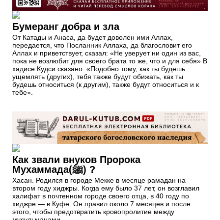
Бумеранг добра и зла
От Катады и Анаса, да будет доволен ими Аллах,
передается, что Посланник Аллаха, да благословит его
Аллах и приветствует, сказал: «Не уверует ни один из вас,
пока не возлюбит для своего брата то же, что и для себя» В
хадисе Кудси сказано: «Подобно тому, как ты будешь
ущемлять (других), тебя также будут обижать, как ты
будешь относиться (к другим), также будут относиться и к
тебе».
Как звали внуков Пророка
Мухаммада(ﷺ) ?
Хасан. Родился в городе Мекке в месяце рамадан на
втором году хиджры. Когда ему было 37 лет, он возглавил
халифат в почтенном городе своего отца, в 40 году по
хиджре — в Куфе. Он правил около 7 месяцев и после
этого, чтобы предотвратить кровопролитие между
мусульманами...