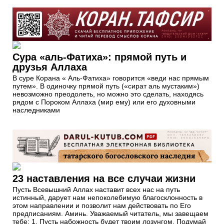
Сура «аль-Фатиха»: прямой путь и
друзья Аллаха
В суре Корана « Аль-Фатиха» говорится «веди нас прямым
путем». В одиночку прямой путь («сират аль мустаким»)
невозможно преодолеть, но можно это сделать, находясь
рядом с Пороком Аллаха (мир ему) или его духовными
наследниками
23 наставления на все случаи жизни
Пусть Всевышний Аллах наставит всех нас на путь
истинный, дарует нам непоколебимую благосклонность в
этом направлении и позволит нам действовать по Его
предписаниям. Аминь. Уважаемый читатель, мы завещаем
тебе: 1. Пусть набожность будет твоим лозунгом. Подумай