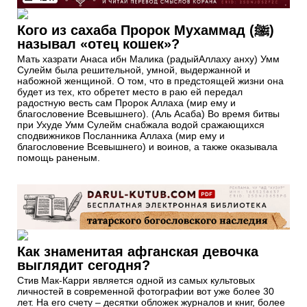
Кого из сахаба Пророк Мухаммад (ﷺ)
называл «отец кошек»?
Мать хазрати Анаса ибн Малика (радыйАллаху анху) Умм
Сулейм была решительной, умной, выдержанной и
набожной женщиной. О том, что в предстоящей жизни она
будет из тех, кто обретет место в раю ей передал
радостную весть сам Пророк Аллаха (мир ему и
благословение Всевышнего). (Аль Асаба) Во время битвы
при Ухуде Умм Сулейм снабжала водой сражающихся
сподвижников Посланника Аллаха (мир ему и
благословение Всевышнего) и воинов, а также оказывала
помощь раненым.
Как знаменитая афганская девочка
выглядит сегодня?
Стив Мак-Карри является одной из самых культовых
личностей в современной фотографии вот уже более 30
лет. На его счету – десятки обложек журналов и книг, более