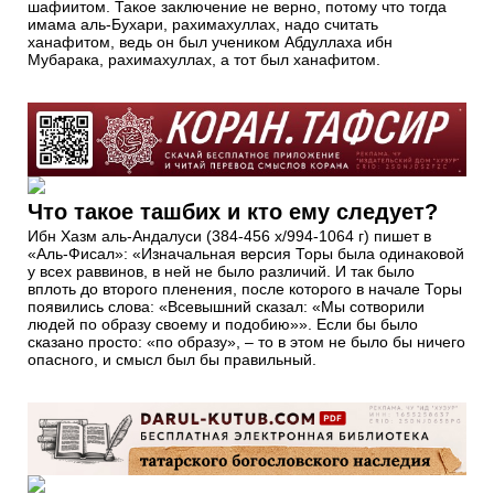
шафиитом. Такое заключение не верно, потому что тогда
имама аль-Бухари, рахимахуллах, надо считать
ханафитом, ведь он был учеником Абдуллаха ибн
Мубарака, рахимахуллах, а тот был ханафитом.
Что такое ташбих и кто ему следует?
Ибн Хазм аль-Андалуси (384-456 х/994-1064 г) пишет в
«Аль-Фисал»: «Изначальная версия Торы была одинаковой
у всех раввинов, в ней не было различий. И так было
вплоть до второго пленения, после которого в начале Торы
появились слова: «Всевышний сказал: «Мы сотворили
людей по образу своему и подобию»». Если бы было
сказано просто: «по образу», – то в этом не было бы ничего
опасного, и смысл был бы правильный.