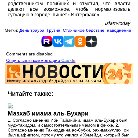
родственникам погибших и отметил, что власти
делают все возможное, чтобы нормализовать
сутуацию в городе, пишет «Интерфакс».
Islam-today
Метки:
День траура
,
Грузия
,
Стихийное бедствие
,
наводнение
Comments are disabled
Социальные комментарии
Cackl
e
Читайте также:
Мазхаб имама аль-Бухари
1. Согласно мнению Ибн Таймиййи, имам аль-Бухари был
муджтахидом, и самостоятельным имамом в фикхе. 2.
Согласно мнению Такиюддина ас-Субки, рахимахуллах, он
был шафиитом, потому что учился у Хумейди, который был