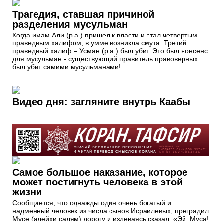
Трагедия, ставшая причиной
разделения мусульман
Когда имам Али (р.а.) пришел к власти и стал четвертым
праведным халифом, в умме возникла смута. Третий
праведный халиф – Усман (р.а.) был убит. Это был нонсенс
для мусульман - существующий правитель правоверных
был убит самими мусульманами!
Видео дня: загляните внутрь Каабы
Самое большое наказание, которое
может постигнуть человека в этой
жизни
Сообщается, что однажды один очень богатый и
надменный человек из числа сынов Исраилевых, преградил
Мусе (алейхи салям) дорогу и издеваясь сказал: «Эй, Муса!