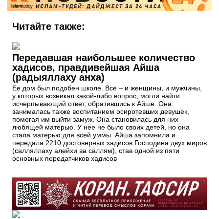
Читайте также:
Передавшая наибольшее количество
хадисов, правдивейшая Айша
(радыяллаху анха)
Ее дом был подобен школе. Все – и женщины, и мужчины,
у которых возникал какой-либо вопрос, могли найти
исчерпывающий ответ, обратившись к Айше. Она
занималась также воспитанием осиротевших девушек,
помогая им выйти замуж. Она становилась для них
любящей матерью. У нее не было своих детей, но она
стала матерью для всей уммы. Айша запомнила и
передала 2210 достоверных хадисов Господина двух миров
(салляллаху алейхи ва саллям), став одной из пяти
основных передатчиков хадисов