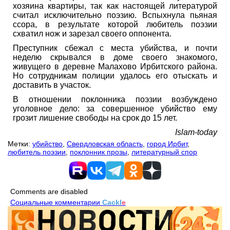
хозяина квартиры, так как настоящей литературой
считал исключительно поэзию. Вспыхнула пьяная
ссора, в результате которой любитель поэзии
схватил нож и зарезал своего оппонента.
Преступник сбежал с места убийства, и почти
неделю скрывался в доме своего знакомого,
живущего в деревне Малахово Ирбитского района.
Но сотрудникам полиции удалось его отыскать и
доставить в участок.
В отношении поклонника поэзии возбуждено
уголовное дело: за совершенное убийство ему
грозит лишение свободы на срок до 15 лет.
Islam-today
Метки:
убийство
,
Свердловская область
,
город Ирбит
,
любитель поэзии
,
поклонник прозы
,
литературный спор
Comments are disabled
Социальные комментарии
Cackl
e