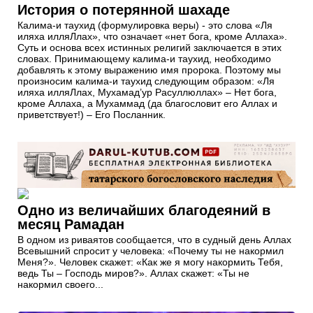
История о потерянной шахаде
Калима-и таухид (формулировка веры) - это слова «Ля
иляха илляЛлах», что означает «нет бога, кроме Аллаха».
Суть и основа всех истинных религий заключается в этих
словах. Принимающему калима-и таухид, необходимо
добавлять к этому выражению имя пророка. Поэтому мы
произносим калима-и таухид следующим образом: «Ля
иляха илляЛлах, Мухамад’ур Расуллюллах» – Нет бога,
кроме Аллаха, а Мухаммад (да благословит его Аллах и
приветствует!) – Его Посланник.
Одно из величайших благодеяний в
месяц Рамадан
В одном из риваятов сообщается, что в судный день Аллах
Всевышний спросит у человека: «Почему ты не накормил
Меня?». Человек скажет: «Как же я могу накормить Тебя,
ведь Ты – Господь миров?». Аллах скажет: «Ты не
накормил своего...