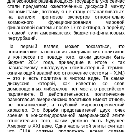
для экономик развивающихся государств уже сейчас
стали предметом ожесточённых дискуссий между
экономистами, поэтому я не стану останавливаться
на деталях прогнозов экспертов относительно
возможного функционирования мировой
финансовой системы после 17-го октября, а перейду
к самой сути американских бюджетно-финансовых
пертурбаций.
На первый взгляд может показаться, что
политические разногласия американских политиков
в конгрессе по поводу того, каким должен быть
бюджет 2014 года, приведшие в итоге к так
называемому «шатдауну» (компьютерный термин,
означающий аварийное отключение системы – Х.М.)
– это и есть политика в чистом виде. Та самая
дискуссия, которой, как известно со слов
доморощенных либералов, нет места в российском
парламенте. В действительности, политические
разногласия американских политиков имеют отнюдь
не политический, а глубокий мировоззренческий
характер. Это борьба представителей двух точек
зрения в консолидированной американской элите
относительно того, каким должно быть будущее
Америки в XXI веке. Одна часть этой элиты считает,
что США должны продолжать всеми силами