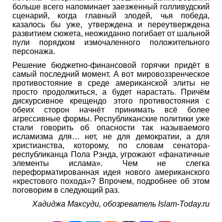
больше всего напоминает заезженный голливудский
сценарий, когда главный злодей, чья победа,
казалось бы уже, утверждена и переутверждена
развитием сюжета, неожиданно погибает от шальной
пули порядком измочаленного положительного
персонажа.
Решение бюджетно-финансовой горячки придёт в
самый последний момент. А вот мировоззренческое
противостояние в среде американской элиты не
просто продолжиться, а будет нарастать. Причём
дискурсивное крещендо этого противостояния с
обеих сторон начнёт принимать всё более
агрессивные формы. Республиканские политики уже
стали говорить об опасности так называемого
исламизма для… нет, не для демократии, а для
христианства, которому, по словам сенатора-
республиканца Пола Рэнда, угрожают «фанатичные
элементы ислама». Чем не слегка
переформатированная идея нового американского
«крестового похода»? Впрочем, подробнее об этом
поговорим в следующий раз.
Хадиджа Максуди, обозреватель Islam-Today.ru