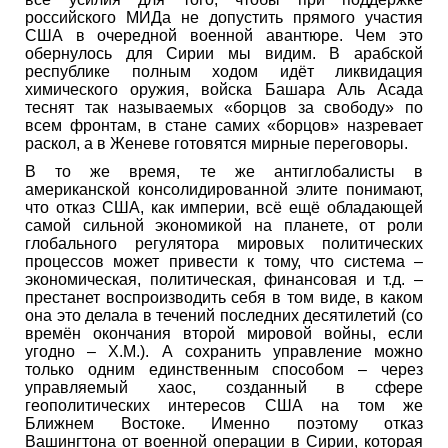
российского МИДа не допустить прямого участия
США в очередной военной авантюре. Чем это
обернулось для Сирии мы видим. В арабской
республике полным ходом идёт ликвидация
химического оружия, войска Башара Аль Асада
теснят так называемых «борцов за свободу» по
всем фронтам, в стане самих «борцов» назревает
раскол, а в Женеве готовятся мирные переговоры.
В то же время, те же антиглобалисты в
американской консолидированной элите понимают,
что отказ США, как империи, всё ещё обладающей
самой сильной экономикой на планете, от роли
глобального регулятора мировых политических
процессов может привести к тому, что система –
экономическая, политическая, финансовая и т.д. –
престанет воспроизводить себя в том виде, в каком
она это делала в течений последних десятилетий (со
времён окончания второй мировой войны, если
угодно – Х.М.). А сохранить управление можно
только одним единственным способом – через
управляемый хаос, созданный в сфере
геополитических интересов США на том же
Ближнем Востоке. Именно поэтому отказ
Вашингтона от военной операции в Сирии, которая