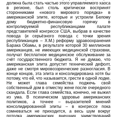
должна была стать частью этого управляемого хаоса
в регионе, был столь критически воспринят
сторонниками «нового мирового порядка» в
американской элите, которые и устроили Белому
дому бюджетно-финансовую горячку в
контролируемой республиканцами палате
представителей конгрессе США, выбрав в качестве
повода (и серьёзного повода с точки зрения
республиканцев – Х.М.) реформу здравоохранения
Барака Обамы, в результате которой 30 миллионов
американцев, не имеющих медицинской страховки,
получат бесплатное медицинское обслуживание за
счёт государственного бюджета. Я не думаю, что
американская элита допустит технический дефолт,
даже не смотря мировоззренческие разногласия. В
конце концов, эта элита и консолидирована хотя бы
потому, что ей, что называется, грести в одной лодке.
Не может глава семейства поджечь свой
собственный дом в отместку жене после очередного
скандала. Если глава семейства, конечно, не выжил
из ума. В психическом здоровье американских
политиков, а точнее – выразителей мнений
консолидированной элиты – в конгрессе пока
сомневаться не приходится, а весь шум вокруг
потолка американских внешних заимствований