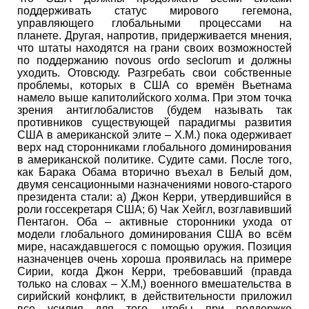
поддерживать статус мирового гегемона,
управляющего глобальными процессами на
планете. Другая, напротив, придерживается мнения,
что штаты находятся на грани своих возможностей
по поддержанию novous ordo seclorum и должны
уходить. Отовсюду. Разгребать свои собственные
проблемы, которых в США со времён Вьетнама
намело выше капитолийского холма. При этом точка
зрения антиглобалистов (будем называть так
противников существующей парадигмы развития
США в американской элите – Х.М.) пока одерживает
верх над сторонниками глобального доминирования
в американской политике. Судите сами. После того,
как Барака Обама вторично въехал в Белый дом,
двумя сенсационными назначениями нового-старого
президента стали: а) Джон Керри, утвердившийся в
роли госсекретаря США; б) Чак Хейгл, возглавивший
Пентагон. Оба – активные сторонники ухода от
модели глобального доминирования США во всём
мире, насаждавшегося с помощью оружия. Позиция
назначенцев очень хороша проявилась на примере
Сирии, когда Джон Керри, требовавший (правда
только на словах – Х.М,) военного вмешательства в
сирийский конфликт, в действительности приложил
все усилия для того, чтобы при поддержке