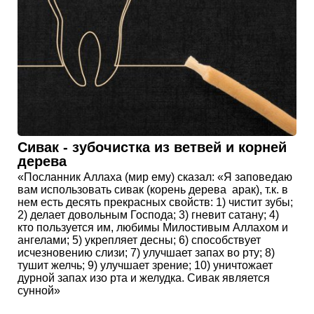
Сивак - зубочистка из ветвей и корней
дерева
«Посланник Аллаха (мир ему) сказал: «Я заповедаю
вам использовать сивак (корень дерева арак), т.к. в
нем есть десять прекрасных свойств: 1) чистит зубы;
2) делает довольным Господа; 3) гневит сатану; 4)
кто пользуется им, любимы Милостивым Аллахом и
ангелами; 5) укрепляет десны; 6) способствует
исчезновению слизи; 7) улучшает запах во рту; 8)
тушит желчь; 9) улучшает зрение; 10) уничтожает
дурной запах изо рта и желудка. Сивак является
сунной»