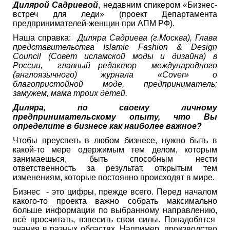
Дилярой Садриевой
, недавним спикером «Бизнес-
встреч для леди» (проект Департамента
предпринимателей-женщин при АПМ РФ).
Наша справка:
Диляра Садриева (г.Москва), Глава
представительства Islamic Fashion & Design
Council (Совет исламской моды и дизайна) в
России, главный редактор международного
(англоязычного) журнала «Cover» о
благопристойной моде, предприниматель;
замужем, мама троих детей.
Диляра, по своему личному
предпринимательскому опыту, что Вы
определите в бизнесе как наиболее важное?
Чтобы преуспеть в любом бизнесе, нужно быть в
какой-то мере одержимым тем делом, которым
занимаешься, быть способным нести
ответственность за результат, открытым тем
изменениям, которые постоянно происходят в мире.
Бизнес - это цифры, прежде всего. Перед началом
какого-то проекта важно собрать максимально
больше информации по выбранному направлению,
всё просчитать, взвесить свои силы. Понадобятся
знания в разных областях. Например, производство