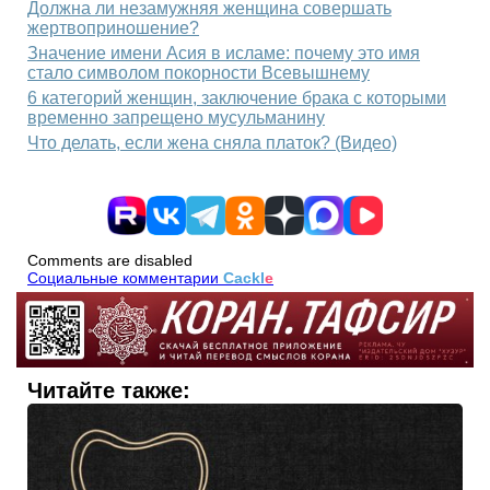
Должна ли незамужняя женщина совершать
жертвоприношение?
Значение имени Асия в исламе: почему это имя
стало символом покорности Всевышнему
6 категорий женщин, заключение брака с которыми
временно запрещено мусульманину
Что делать, если жена сняла платок? (Видео)
Comments are disabled
Социальные комментарии
Cackl
e
Читайте также: