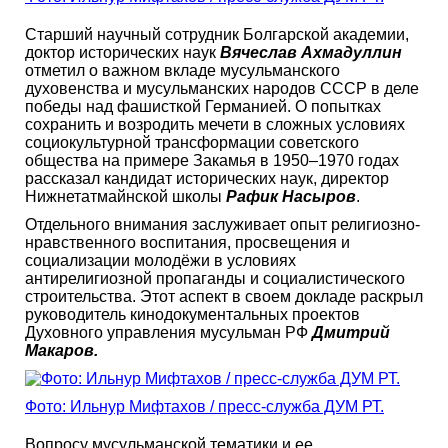
Старший научный сотрудник Болгарской академии,
доктор исторических наук
Вячеслав Ахмадуллин
отметил о важном вкладе мусульманского
духовенства и мусульманских народов СССР в деле
победы над фашисткой Германией. О попытках
сохранить и возродить мечети в сложных условиях
социокультурной трансформации советского
общества на примере Закамья в 1950–1970 годах
рассказал кандидат исторических наук, директор
Нижнетатмайнской школы
Рафик Насыров
.
Отдельного внимания заслуживает опыт религиозно-
нравственного воспитания, просвещения и
социализации молодёжи в условиях
антирелигиозной пропаганды и социалистического
строительства. Этот аспект в своем докладе раскрыл
руководитель кинодокументальных проектов
Духовного управления мусульман РФ
Дмитрий
Макаров.
Фото: Ильнур Мифтахов / пресс-служба ДУМ РТ.
Вопросу мусульманской тематики и ее