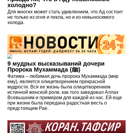
холодно?
Для многих может стать удивлением, что Ад состоит
не только из огня и пекла, но и из невыносимого
холода.
9 мудрых высказываний дочери
Пророка Мухаммада (ﷺ)
Фатима – любимая дочь пророка Мухаммада (мир
ему), является олицетворением прекрасной
мудрости. Вся ее жизнь была олицетворением
истинной женской роли, как того заведовал Аллах
Всевышним и примером для каждой из нас. Ей еще
при жизни была передана радостная весть о
предстоящем Рае.