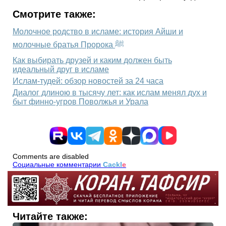
Смотрите также:
Молочное родство в исламе: история Айши и
молочные братья Пророка ﷺ
Как выбирать друзей и каким должен быть
идеальный друг в исламе
Ислам-тудей: обзор новостей за 24 часа
Диалог длиною в тысячу лет: как ислам менял дух и
быт финно-угров Поволжья и Урала
Comments are disabled
Социальные комментарии
Cackl
e
Читайте также: