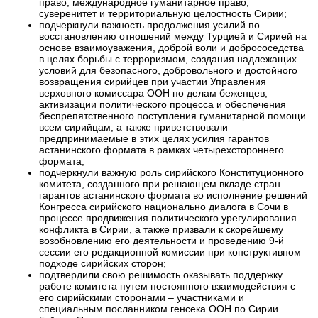
право, международное гуманитарное право,
суверенитет и территориальную целостность Сирии;
подчеркнули важность продолжения усилий по
восстановлению отношений между Турцией и Сирией на
основе взаимоуважения, доброй воли и добрососедства
в целях борьбы с терроризмом, создания надлежащих
условий для безопасного, добровольного и достойного
возвращения сирийцев при участии Управления
верховного комиссара ООН по делам беженцев,
активизации политического процесса и обеспечения
беспрепятственного поступления гуманитарной помощи
всем сирийцам, а также приветствовали
предпринимаемые в этих целях усилия гарантов
астанинского формата в рамках четырехстороннего
формата;
подчеркнули важную роль сирийского Конституционного
комитета, созданного при решающем вкладе стран –
гарантов астанинского формата во исполнение решений
Конгресса сирийского национально диалога в Сочи в
процессе продвижения политического урегулирования
конфликта в Сирии, а также призвали к скорейшему
возобновлению его деятельности и проведению 9-й
сессии его редакционной комиссии при конструктивном
подходе сирийских сторон;
подтвердили свою решимость оказывать поддержку
работе комитета путем постоянного взаимодействия с
его сирийскими сторонами – участниками и
специальным посланником генсека ООН по Сирии