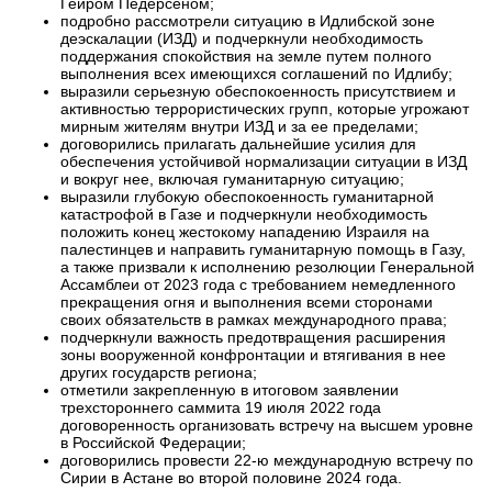
Гейром Педерсеном;
подробно рассмотрели ситуацию в Идлибской зоне
деэскалации (ИЗД) и подчеркнули необходимость
поддержания спокойствия на земле путем полного
выполнения всех имеющихся соглашений по Идлибу;
выразили серьезную обеспокоенность присутствием и
активностью террористических групп, которые угрожают
мирным жителям внутри ИЗД и за ее пределами;
договорились прилагать дальнейшие усилия для
обеспечения устойчивой нормализации ситуации в ИЗД
и вокруг нее, включая гуманитарную ситуацию;
выразили глубокую обеспокоенность гуманитарной
катастрофой в Газе и подчеркнули необходимость
положить конец жестокому нападению Израиля на
палестинцев и направить гуманитарную помощь в Газу,
а также призвали к исполнению резолюции Генеральной
Ассамблеи от 2023 года с требованием немедленного
прекращения огня и выполнения всеми сторонами
своих обязательств в рамках международного права;
подчеркнули важность предотвращения расширения
зоны вооруженной конфронтации и втягивания в нее
других государств региона;
отметили закрепленную в итоговом заявлении
трехстороннего саммита 19 июля 2022 года
договоренность организовать встречу на высшем уровне
в Российской Федерации;
договорились провести 22-ю международную встречу по
Сирии в Астане во второй половине 2024 года.