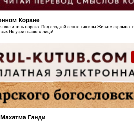
енном Коране
ля вас и тень порока. Под сладкой сенью тишины Живите скромно:
ивых Не узрит вашего лица!
ульмане о Пророке Мухаммаде(ﷺ): Махатма Ганди