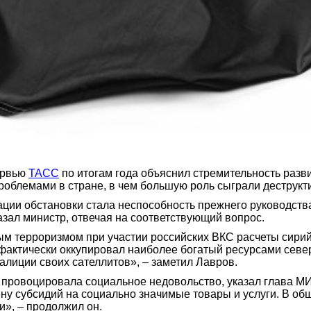
ервью
ТАСС
по итогам года объяснил стремительность разв
роблемами в стране, в чем большую роль сыграли деструк
дации обстановки стала неспособность прежнего руководст
азал министр, отвечая на соответствующий вопрос.
 терроризмом при участии российских ВКС расчеты сирийце
 фактически оккупировал наиболее богатый ресурсами севе
алиции своих сателлитов», – заметил Лавров.
 провоцировала социальное недовольство, указал глава М
ну субсидий на социально значимые товары и услуги. В об
», – продолжил он.