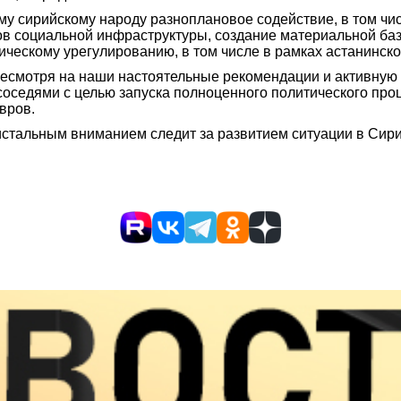
му сирийскому народу разноплановое содействие, в том чи
ов социальной инфраструктуры, создание материальной ба
ческому урегулированию, в том числе в рамках астанинск
несмотря на наши настоятельные рекомендации и активную 
оседями с целью запуска полноценного политического про
вров.
ристальным вниманием следит за развитием ситуации в Сир