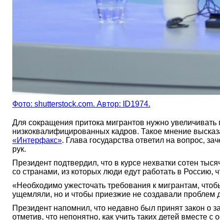
Фото: shutterstock.com. Автор: ID1974.
Для сокращения притока мигрантов нужно увеличивать п
низкоквалифицированных кадров. Такое мнение высказ
«Интерфакс»
. Глава государства ответил на вопрос, з
рук.
Президент подтвердил, что в курсе нехватки сотен тыс
со странами, из которых люди едут работать в Россию, ч
«Необходимо ужесточать требования к мигрантам, чтобы
ущемляли, но и чтобы приезжие не создавали проблем 
Президент напомнил, что недавно был принят закон о з
отметив, что непонятно, как учить таких детей вместе с 