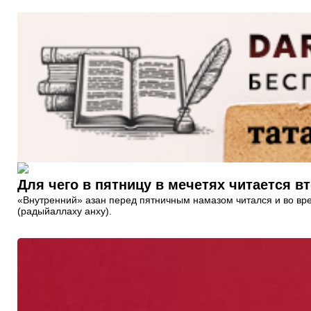
Для чего в пятницу в мечетях читается в
«Внутренний» азан перед пятничным намазом читался и во вре
(радыйаллаху анху).