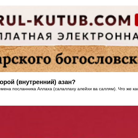
торой (внутренний) азан?
мена посланника Аллаха (салаллаху алейхи ва саллям). Что же кас