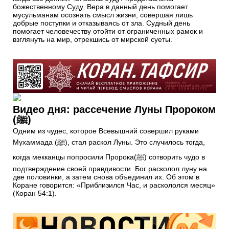
божественному Суду. Вера в данный день помогает
мусульманам осознать смысл жизни, совершая лишь
добрые поступки и отказываясь от зла. Судный день
помогает человечеству отойти от ограниченных рамок и
взглянуть на мир, отрекшись от мирской суеты.
Видео дня: рассечение Луны Пророком
(ﷺ)
Одним из чудес, которое Всевышний совершил руками
Мухаммада (ﷺ), стал раскол Луны. Это случилось тогда,
когда мекканцы попросили Пророка(ﷺ) сотворить чудо в
подтверждение cвоей правдивости. Бог расколол луну на
две половинки, а затем снова объединил их. Об этом в
Коране говорится: «Приблизился Час, и раскололся месяц»
(Коран 54:1).