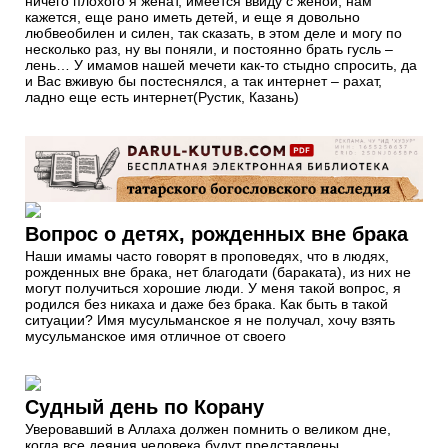
ничего плохого я женат, имеется ввиду с женой, нам
кажется, еще рано иметь детей, и еще я довольно
любвеобилен и силен, так сказать, в этом деле и могу по
несколько раз, ну вы поняли, и постоянно брать гусль –
лень… У имамов нашей мечети как-то стыдно спросить, да
и Вас вживую бы постеснялся, а так интернет – рахат,
ладно еще есть интернет(Рустик, Казань)
Вопрос о детях, рожденных вне брака
Наши имамы часто говорят в проповедях, что в людях,
рожденных вне брака, нет благодати (бараката), из них не
могут получиться хорошие люди. У меня такой вопрос, я
родился без никаха и даже без брака. Как быть в такой
ситуации? Имя мусульманское я не получал, хочу взять
мусульманское имя отличное от своего
Судный день по Корану
Уверовавший в Аллаха должен помнить о великом дне,
когда все деяния человека будут представлены