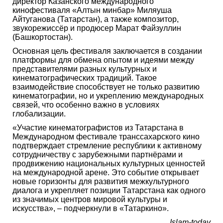
директор Казанского международного
кинофестиваля «Алтын минбар» Миляуша
Айтуганова (Татарстан), а также композитор,
звукорежиссёр и продюсер Марат Файзуллин
(Башкортостан).
Основная цель фестиваля заключается в создании
платформы для обмена опытом и идеями между
представителями разных культурных и
кинематографических традиций. Такое
взаимодействие способствует не только развитию
кинематографии, но и укреплению международных
связей, что особенно важно в условиях
глобализации.
«Участие кинематографистов из Татарстана в
Международном фестивале транссахарского кино
подтверждает стремление республики к активному
сотрудничеству с зарубежными партнёрами и
продвижению национальных культурных ценностей
на международной арене. Это событие открывает
новые горизонты для развития межкультурного
диалога и укрепляет позиции Татарстана как одного
из значимых центров мировой культуры и
искусства», – подчеркнули в «Татаркино».
Islam-today