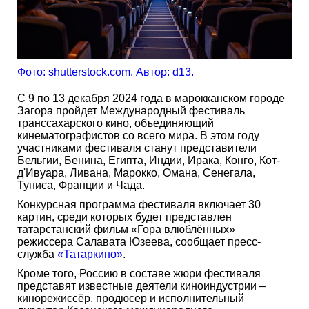
Фото: shutterstock.com. Автор: d13.
С 9 по 13 декабря 2024 года в марокканском городе
Загора пройдет Международный фестиваль
транссахарского кино, объединяющий
кинематографистов со всего мира. В этом году
участниками фестиваля станут представители
Бельгии, Бенина, Египта, Индии, Ирака, Конго, Кот-
д'Ивуара, Ливана, Марокко, Омана, Сенегала,
Туниса, Франции и Чада.
Конкурсная программа фестиваля включает 30
картин, среди которых будет представлен
татарстанский фильм «Гора влюблённых»
режиссера Салавата Юзеева, сообщает пресс-
служба
«Татаркино»
.
Кроме того, Россию в составе жюри фестиваля
представят известные деятели киноиндустрии –
кинорежиссёр, продюсер и исполнительный