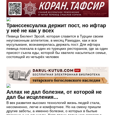
Транссексуалка держит пост, но ифтар
у неё не как у всех
Певица Бюлент Эрсой, которая славится в Турции своим
неугомонным аппетитом, в месяц Рамадан, как и все
мусульмане, вознамерилась держать пост. Для ифтара
певица поехала в один из турецких ресторанов, где за один
присест съела еды, которой бы хватило насытиться семье,
состоящей из четырёх человек
Аллах не дал болезни, от которой не
дал бы исцеления...
В век развития высоких технологий жизнь людей стала,
несомненно, легче и комфортнее. Но на смену пришли
другие заботы, а именно болезни, о которых в былые
времена и не слышали. Хотя врачи давно уже говорят о