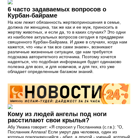
6 часто задаваемых вопросов о
Курбан-байраме
На ком лежит обязанность жертвоприношения в семье,
должна ли женщина, так же как и ее муж, приносить в
жертву животных, и если да, то в каких случаях? Это одни
из наиболее актуальных вопросов сегодня в преддверии
священного Курбан-Байрама. И даже в случаях, когда нам
кажется, что «мы и так все сами знаем», возникают
различные жизненные ситуации, где нам требуется
подсказка авторитетного источника. Поэтому хочется
надеяться, что подобная информация будет одинаково
полезна для всех, и для новичков, и для тех, кто уже
обладает определенным багажом знаний.
Кому из людей ангелы под ноги
расстилают свои крылья?
Абу Умама говорит: «Я спросил у Посланника (с.г.в.): "О,
Посланник Аллаха! Если умрут два человека, один из
которых поклоняющийся - абид, а другой - ученый, который