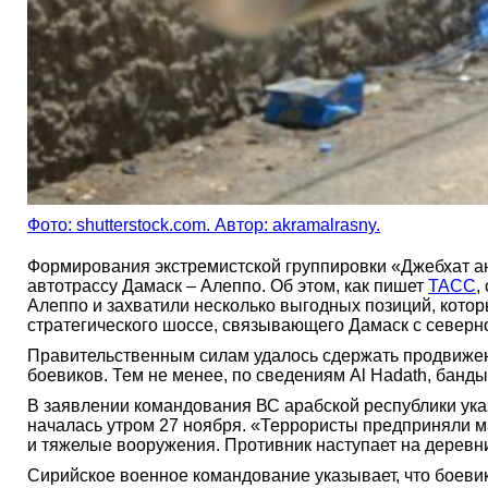
Фото: shutterstock.com. Автор: akramalrasny.
Формирования экстремистской группировки «Джебхат а
автотрассу Дамаск – Алеппо. Об этом, как пишет
ТАСС
,
Алеппо и захватили несколько выгодных позиций, котор
стратегического шоссе, связывающего Дамаск с северн
Правительственным силам удалось сдержать продвижени
боевиков. Тем не менее, по сведениям Al Hadath, банд
В заявлении командования ВС арабской республики указ
началась утром 27 ноября. «Террористы предприняли м
и тяжелые вооружения. Противник наступает на деревни
Сирийское военное командование указывает, что боеви