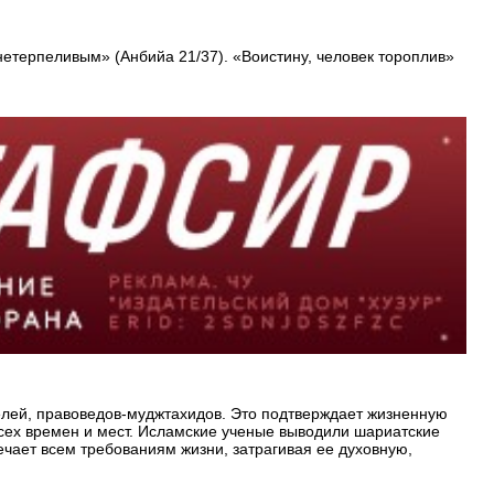
нетерпеливым» (Анбийа 21/37). «Воистину, человек тороплив»
елей, правоведов-муджтахидов. Это подтверждает жизненную
сех времен и мест. Исламские ученые выводили шариатские
чает всем требованиям жизни, затрагивая ее духовную,