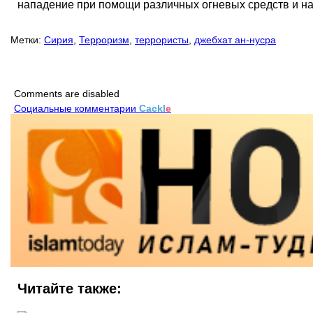
нападение при помощи различных огневых средств и нан
Метки:
Сирия
,
Терроризм
,
террористы
,
джебхат ан-нусра
Comments are disabled
Социальные комментарии
Cackl
e
Читайте также: