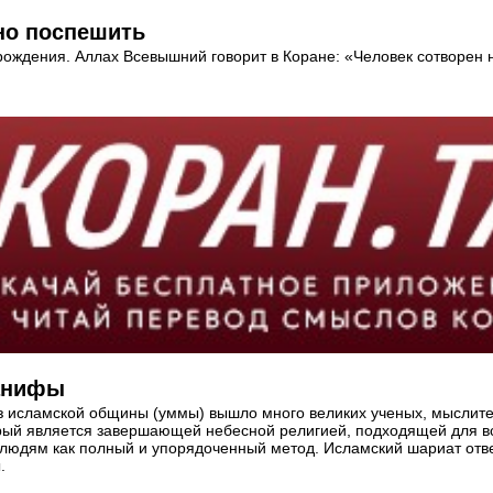
но поспешить
 рождения. Аллах Всевышний говорит в Коране: «Человек сотворен 
Ханифы
из исламской общины (уммы) вышло много великих ученых, мыслит
рый является завершающей небесной религией, подходящей для в
х людям как полный и упорядоченный метод. Исламский шариат отве
.