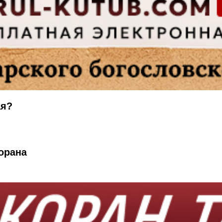
ая?
орана