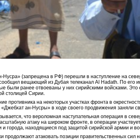
н-Нусра» (запрещена в РФ) перешли в наступление на сев
 сообщил вещающий из Дубая телеканал Al Hadath. По его и
ые были ранее отвоеваны у них сирийскими войсками. Это 
ой столицей Сирии.
е противника на некоторых участках фронта в окрестностя
ы «Джебхат ан-Нусры» в ходе своего продвижения заняли с
ывается, что вероломная наступательная операция в север
асштабную атаку на широком фронте, в операции участвуе
 и города, находящиеся под защитой сирийской армии и вое
ки продолжают атаковать позиции правительственных сил 