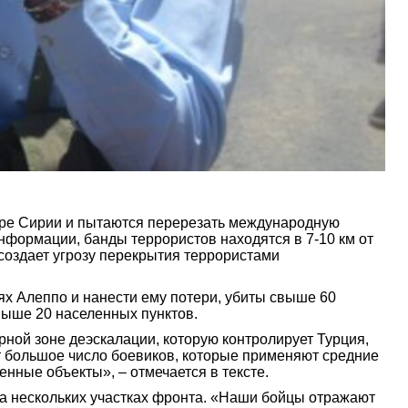
ере Сирии и пытаются перерезать международную
нформации, банды террористов находятся в 7-10 км от
создает угрозу перекрытия террористами
х Алеппо и нанести ему потери, убиты свыше 60
выше 20 населенных пунктов.
ной зоне деэскалации, которую контролирует Турция,
т большое число боевиков, которые применяют средние
нные объекты», – отмечается в тексте.
на нескольких участках фронта. «Наши бойцы отражают