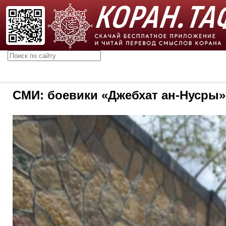
СМИ: боевики «Джебхат ан-Нусры»