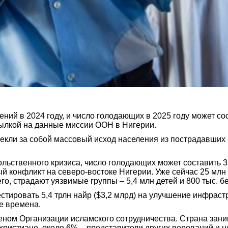
ний в 2024 году, и число голодающих в 2025 году может со
ссылкой на данные миссии ООН в Нигерии.
кли за собой массовый исход населения из пострадавших р
ольственного кризиса, число голодающих может составить 
й конфликт на северо-востоке Нигерии. Уже сейчас 25 млн
его, страдают уязвимые группы – 5,4 млн детей и 800 тыс
стировать 5,4 трлн найр ($3,2 млрд) на улучшение инфрас
е времена.
леном Организации исламского сотрудничества. Страна зани
христиане, около 6% – представители других верований и 