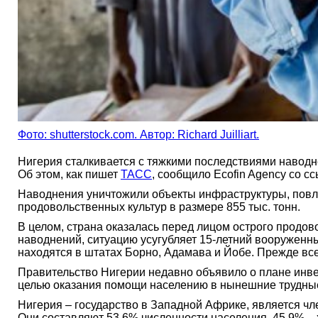
Фото: shutterstock.com. Автор: Richard Juilliart.
Нигерия сталкивается с тяжкими последствиями наводне
Об этом, как пишет
ТАСС
, сообщило Ecofin Agency со 
Наводнения уничтожили объекты инфраструктуры, повле
продовольственных культур в размере 855 тыс. тонн.
В целом, страна оказалась перед лицом острого продов
наводнений, ситуацию усугубляет 15-летний вооруженны
находятся в штатах Борно, Адамава и Йобе. Прежде вс
Правительство Нигерии недавно объявило о плане инве
целью оказания помощи населению в нынешние трудны
Нигерия – государство в Западной Африке, является ч
Они составляют 53,6% численности населения, 45,9% – 