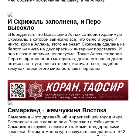
многобожие - поклонение человеку, а не Аллаху
И Скрижаль заполнена, и Перо
высохло
«Передается, что Всевышний Аллах сотворил Хранимую
Скрижаль, в которой записано все, что было и будет. И
никто, кроме Аллаха, этого не знает. Скрижаль сделана из
белого жемчуга на двух красных янтарных подставках. И
она в своем величии неописуема. Также Аллах сотворил
Перо из драгоценного материала, длина его равна длине
пятисот лет пути, оно заточено, источает свет, подобно
тому как перья этого мира источают чернила».
Самарканд - жемчужина Востока
Самарканд – это древнейший и красивейший город мира.
Расположен он в долине реки Зеравшан в Узбекистане.
Самарканд окружен лесами и холмами, плодородными
землями. Летом температура воздуха в нем достигает +42