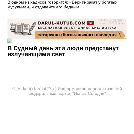
В одном из хадисов говорится: «Берите закят у богатых
мусульман, и отдавайте его бедным...
В Судный день эти люди предстанут
излучающими свет
© {= date().format('Y') } Информационно-аналитический
федеральный портал "Ислам Сегодня"