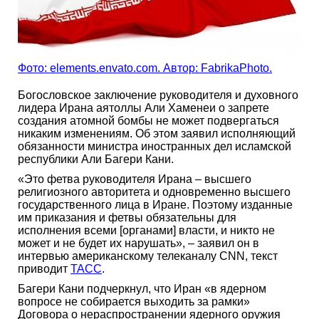
Фото: elements.envato.com. Автор: FabrikaPhoto.
Богословское заключение руководителя и духовного
лидера Ирана аятоллы Али Хаменеи о запрете
создания атомной бомбы не может подвергаться
никаким изменениям. Об этом заявил исполняющий
обязанности министра иностранных дел исламской
республики Али Багери Кани.
«Это фетва руководителя Ирана – высшего
религиозного авторитета и одновременно высшего
государственного лица в Иране. Поэтому изданные
им приказания и фетвы обязательны для
исполнения всеми [органами] власти, и никто не
может и не будет их нарушать», – заявил он в
интервью американскому телеканалу CNN, текст
приводит
ТАСС
.
Багери Кани подчеркнул, что Иран «в ядерном
вопросе не собирается выходить за рамки»
Договора о нераспространении ядерного оружия