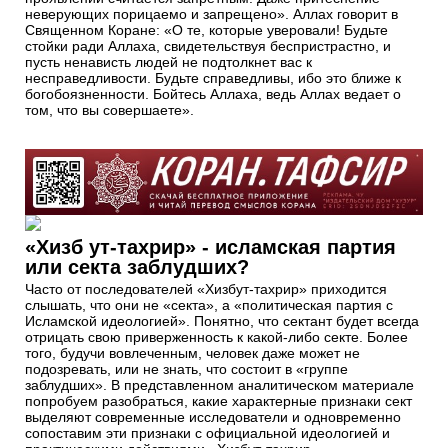
неверующих порицаемо и запрещено». Аллах говорит в
Священном Коране: «О те, которые уверовали! Будьте
стойки ради Аллаха, свидетельствуя беспристрастно, и
пусть ненависть людей не подтолкнет вас к
несправедливости. Будьте справедливы, ибо это ближе к
богобоязненности. Бойтесь Аллаха, ведь Аллах ведает о
том, что вы совершаете».
«Хизб ут-тахрир» - исламская партия
или секта заблудших?
Часто от последователей «Хизбут-тахрир» приходится
слышать, что они не «секта», а «политическая партия с
Исламской идеологией». Понятно, что сектант будет всегда
отрицать свою приверженность к какой-либо секте. Более
того, будучи вовлеченным, человек даже может не
подозревать, или не знать, что состоит в «группе
заблудших». В представленном аналитическом материале
попробуем разобраться, какие характерные признаки сект
выделяют современные исследователи и одновременно
сопоставим эти признаки с официальной идеологией и