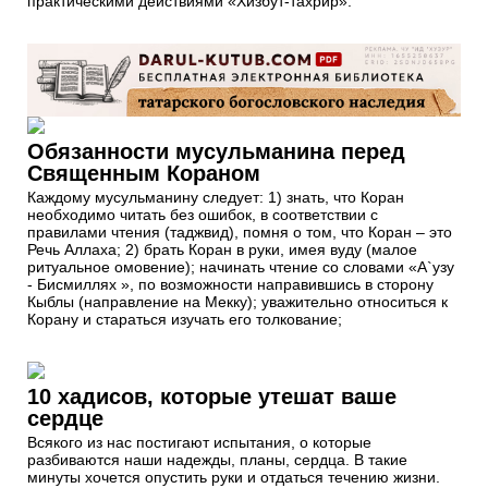
практическими действиями «Хизбут-тахрир».
Обязанности мусульманина перед
Священным Кораном
Каждому мусульманину следует: 1) знать, что Коран
необходимо читать без ошибок, в соответствии с
правилами чтения (таджвид), помня о том, что Коран – это
Речь Аллаха; 2) брать Коран в руки, имея вуду (малое
ритуальное омовение); начинать чтение со словами «А`узу
- Бисмиллях », по возможности направившись в сторону
Кыблы (направление на Мекку); уважительно относиться к
Корану и стараться изучать его толкование;
10 хадисов, которые утешат ваше
сердце
Всякого из нас постигают испытания, о которые
разбиваются наши надежды, планы, сердца. В такие
минуты хочется опустить руки и отдаться течению жизни.