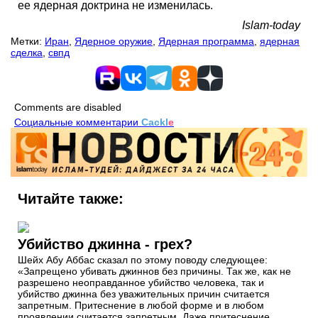
ее ядерная доктрина не изменилась.
Islam-today
Метки:
Иран
,
Ядерное оружие
,
Ядерная программа
,
ядерная
сделка
,
свпд
Comments are disabled
Социальные комментарии
Cackl
e
Читайте также:
Убийство джинна - грех?
Шейх Абу Аббас сказал по этому поводу следующее:
«Запрещено убивать джиннов без причины. Так же, как не
разрешено неоправданное убийство человека, так и
убийство джинна без уважительных причин считается
запретным. Притеснение в любой форме и в любом
проявлении считается запретным. Даже притеснение