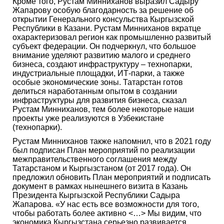
Кроме того, Рустам Минниханов выразил Садыру
Жапарову особую благодарность за решение об
открытии Генерального консульства Кыргызской
Республики в Казани. Рустам Минниханов вкратце
охарактеризовал регион как промышленно развитый
субъект федерации. Он подчеркнул, что большое
внимание уделяют развитию малого и среднего
бизнеса, создают инфраструктуру – технопарки,
индустриальные площадки, ИТ-парки, а также
особые экономические зоны. Татарстан готов
делиться наработанным опытом в создании
инфраструктуры для развития бизнеса, сказал
Рустам Минниханов, тем более некоторые наши
проекты уже реализуются в Узбекистане
(технопарки).
Рустам Минниханов также напомнил, что в 2021 году
был подписан План мероприятий по реализации
межправительственного соглашения между
Татарстаном и Кыргызстаном (от 2017 года). Он
предложил обновить План мероприятий и подписать
документ в рамках нынешнего визита в Казань
Президента Кыргызской Республики Садыра
Жапарова. «У нас есть все возможности для того,
чтобы работать более активно <…> Мы видим, что
экономика Кыргызстана серьезно развивается,