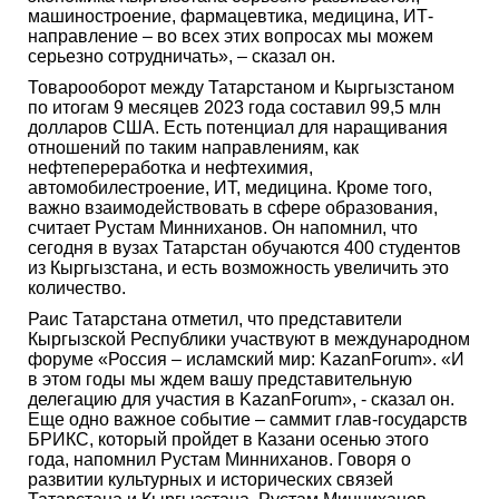
машиностроение, фармацевтика, медицина, ИТ-
направление – во всех этих вопросах мы можем
серьезно сотрудничать», – сказал он.
Товарооборот между Татарстаном и Кыргызстаном
по итогам 9 месяцев 2023 года составил 99,5 млн
долларов США. Есть потенциал для наращивания
отношений по таким направлениям, как
нефтепереработка и нефтехимия,
автомобилестроение, ИТ, медицина. Кроме того,
важно взаимодействовать в сфере образования,
считает Рустам Минниханов. Он напомнил, что
сегодня в вузах Татарстан обучаются 400 студентов
из Кыргызстана, и есть возможность увеличить это
количество.
Раис Татарстана отметил, что представители
Кыргызской Республики участвуют в международном
форуме «Россия – исламский мир: KazanForum». «И
в этом годы мы ждем вашу представительную
делегацию для участия в KazanForum», - сказал он.
Еще одно важное событие – саммит глав-государств
БРИКС, который пройдет в Казани осенью этого
года, напомнил Рустам Минниханов. Говоря о
развитии культурных и исторических связей