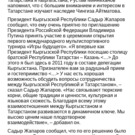
Татарстана и Кыргызстана, Рустам Минниханов
напомнил, что с большим вниманием и интересом в
Татарстане изучают наследие Чингиза Айтматова.
Президент Кыргызской Республики Садыр Жапаров
сообщил, что ему очень приятно по приглашению
Президента Российской Федерации Владимира
Путина принять участие в церемонии открытия
первого международного мультиспортивного
турнира «Игры будущего». «Я впервые как
Президент Кыргызской Республики посещаю столицу
братской Республики Татарстан – Казань <…> До
этого я был здесь в 2011 году в составе делегации
Кыргызстана. Признателен вам за радушный прием
и гостеприимство <…> У нас есть хорошая
возможность обсудить вопросы сотрудничества
между Кыргызской Республикой и Татарстаном», –
сказал Садыр Жапаров. «Нас связывают тюркские
корни, общие традиции и ценности, культурная и
языковая схожесть. Благодаря всему этому
взаимоотношения между Кыргызстаном и
Татарстаном развиваются в динамичном ключе. Мы
высоко ценим наше плодотворное
взаимодействие», – добавил он.
Садыр Жапаров сообщил, что по его решению было