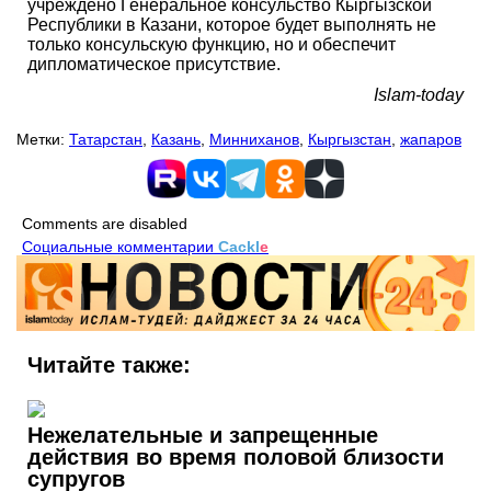
учреждено Генеральное консульство Кыргызской
Республики в Казани, которое будет выполнять не
только консульскую функцию, но и обеспечит
дипломатическое присутствие.
Islam-today
Метки:
Татарстан
,
Казань
,
Минниханов
,
Кыргызстан
,
жапаров
Comments are disabled
Социальные комментарии
Cackl
e
Читайте также:
Нежелательные и запрещенные
действия во время половой близости
супругов