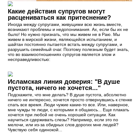
Какие действия супругов могут
расцениваться как притеснение?
Иногда между супругами, живущими всю жизнь вместе,
возникают проблемы и недопонимания. Ах, если бы их не
было! Но нужно признать, что мы живем не в Раю. Мы
живем в мирской жизни, являющейся испытанием, и
шайтан постоянно пытается встать между супругами, и
разрушить семейный очаг. Поэтому полезным будет знать,
что во взаимоотношениях супругов является злом и
несправедливостью:
Исламская линия доверия: "В душе
пустота, ничего не хочется..."
Подскажите, что мне делать? В душе пустота, абсолютно
ничего не интересно, хочется просто отвернувшись к стенке
спать все время. Люди чужие какие-то все. Или, наверное,
мне чужды те люди, с которыми я общаюсь... Еще плакать
хочется при любой не очень хорошей ситуации. Как
научиться сдерживать слезы? Например, если это по
мелочи, или из-за обидных слов дорогих мне людей?
Чувствую себя одинокой...