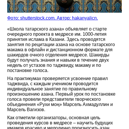
Фото: shutterstock.com. Автор: hakanyalicn.
«Школа татарского азана» объявляет о старте
очередного проекта в медресе им. 1000-летия
принятия ислама в Казани. Здесь проводятся
занятия по рецитации азана на основе татарского
макама в офлайн и дистанционном формате для
шакирдов очного отделения медресе. Шакирды
будут получать знания и навыки в течение двух
недель от устазов по таджвиду, макаму и по
постановке голоса.
На практикумах проверяется усвоение правил
таджвида, с каждым учеником проводится
индивидуальное занятие по правильному
произношению азана. Первый урок по постановке
голоса провели представители творческого
объединения «Рухи моң» Марсель Ахмадуллин и
Марсель Вагизов.
Как отметили организаторы, основная цель
проведения курсов в медресе – научить будущих
имамов красиво и мелодично произносить азан,