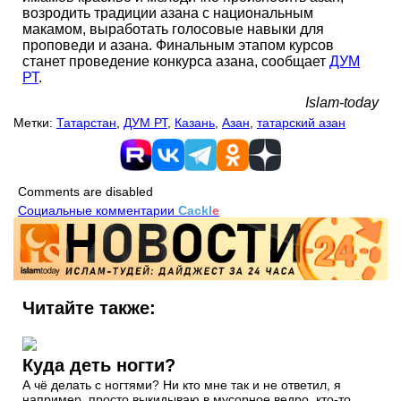
возродить традиции азана с национальным
макамом, выработать голосовые навыки для
проповеди и азана. Финальным этапом курсов
станет проведение конкурса азана, сообщает
ДУМ
РТ
.
Islam-today
Метки:
Татарстан
,
ДУМ РТ
,
Казань
,
Азан
,
татарский азан
Comments are disabled
Социальные комментарии
Cackl
e
Читайте также:
Куда деть ногти?
А чё делать с ногтями? Ни кто мне так и не ответил, я
например, просто выкидываю в мусорное ведро, кто-то