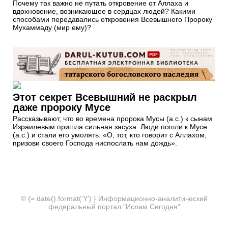
Почему так важно не путать откровение от Аллаха и
вдохновение, возникающее в сердцах людей? Какими
способами передавались откровения Всевышнего Пророку
Мухаммаду (мир ему)?
Этот секрет Всевышний не раскрыл
даже пророку Мусе
Рассказывают, что во времена пророка Мусы (а.с.) к сынам
Израилевым пришла сильная засуха. Люди пошли к Мусе
(а.с.) и стали его умолять: «О, тот, кто говорит с Аллахом,
призови своего Господа ниспослать нам дождь».
© {= date().format('Y') } Информационно-аналитический
федеральный портал "Ислам Сегодня"