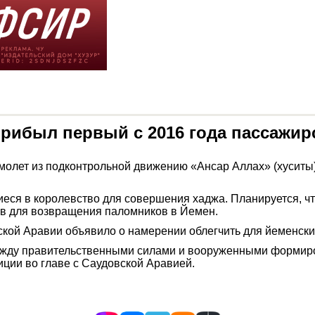
рибыл первый с 2016 года пассажир
олет из подконтрольной движению «Ансар Аллах» (хуситы)
еся в королевство для совершения хаджа. Планируется, ч
сов для возвращения паломников в Йемен.
ской Аравии объявило о намерении облегчить для йеменски
ежду правительственными силами и вооруженными формиро
лиции во главе с Саудовской Аравией.