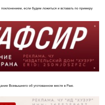
поклонением, если будем ложиться и вставать по примеру
р.а.) при жизни был удостоен самой счастливой вести. Это было переданное через Пророка Мухаммада ﷺ обещание Всевышнего об уготованном месте в Раю.