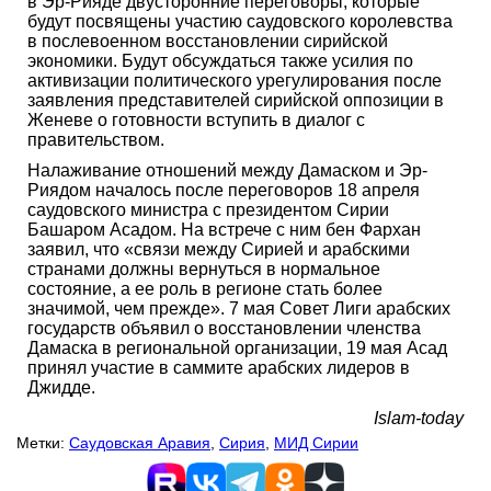
в Эр-Рияде двусторонние переговоры, которые
будут посвящены участию саудовского королевства
в послевоенном восстановлении сирийской
экономики. Будут обсуждаться также усилия по
активизации политического урегулирования после
заявления представителей сирийской оппозиции в
Женеве о готовности вступить в диалог с
правительством.
Налаживание отношений между Дамаском и Эр-
Риядом началось после переговоров 18 апреля
саудовского министра с президентом Сирии
Башаром Асадом. На встрече с ним бен Фархан
заявил, что «связи между Сирией и арабскими
странами должны вернуться в нормальное
состояние, а ее роль в регионе стать более
значимой, чем прежде». 7 мая Совет Лиги арабских
государств объявил о восстановлении членства
Дамаска в региональной организации, 19 мая Асад
принял участие в саммите арабских лидеров в
Джидде.
Islam-today
Метки:
Саудовская Аравия
,
Сирия
,
МИД Сирии