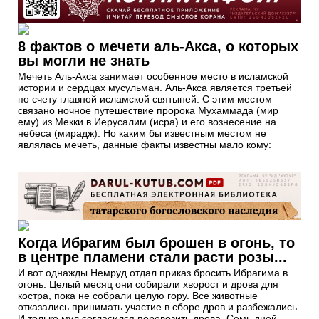
8 фактов о мечети аль-Акса, о которых
вы могли не знать
Мечеть Аль-Акса занимает особенное место в исламской
истории и сердцах мусульман. Аль-Акса является третьей
по счету главной исламской святыней. С этим местом
связано ночное путешествие пророка Мухаммада (мир
ему) из Мекки в Иерусалим (исра) и его вознесение на
небеса (мирадж). Но каким бы известным местом не
являлась мечеть, данные факты известны мало кому:
Когда Ибрагим был брошен в огонь, то
в центре пламени стали расти розы...
И вот однажды Немруд отдал приказ бросить Ибрагима в
огонь. Целый месяц они собирали хворост и дрова для
костра, пока не собрали целую гору. Все животные
отказались принимать участие в сборе дров и разбежались.
И только мул согласился перевозить дрова. Семь дней