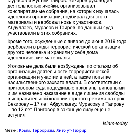
Мурасов и Рустем Таиров. Бекиров руководил
деятельностью ячейки, организовывал
конспиративные собрания, на которых изучалась
идеология организации, подбирал для этого
материалы и вербовал новых участников.
Абдуллаев, Мурасов и Таиров, по данным суда,
участвовали в этих собраниях.
Кроме того, осужденные с января до июня 2019 года
вербовали в ряды террористической организации
другого человека и хранили у себя дома
идеологические материалы.
Уголовные дела были возбуждены по статьям об
организации деятельности террористической
организации и участии в ней, а также попытке
насильственного захвата власти. В соответствии с
приговором суда подсудимые признаны виновными
и им назначено наказание в виде лишения свободы
в исправительной колонии строгого режима на срок:
Бекирову – 17 лет, Абдуллаеву, Мурасову и Таирову
– по 12 лет. Приговор в законную силу еще не
вступил.
Islam-today
Метки:
Крым
,
Терроризм
,
Хизб ут-Тахрир