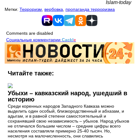
Islam-today
Метки:
Терроризм
,
вербовка
,
пропаганда терроризма
Comments are disabled
Социальные комментарии
Cackl
e
Читайте также:
Убыхи – кавказский народ, ушедший в
историю
Среди коренных народов Западного Кавказа можно
выделить один особый, близкородственный и абхазам, и
адыгам, и в равной степени самостоятельный и
сохранявший свою независимость – убыхов. Народ убыхов
не отличался большим числом – средние цифры всего
населения составляли примерно 25-40 тысяч. Но,
несмотря на малочисленность, они славились