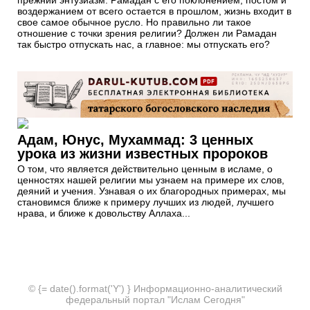
прежний энтузиазм. Рамадан с его поклонением, постом и
воздержанием от всего остается в прошлом, жизнь входит в
свое самое обычное русло. Но правильно ли такое
отношение с точки зрения религии? Должен ли Рамадан
так быстро отпускать нас, а главное: мы отпускать его?
Адам, Юнус, Мухаммад: 3 ценных
урока из жизни известных пророков
О том, что является действительно ценным в исламе, о
ценностях нашей религии мы узнаем на примере их слов,
деяний и учения. Узнавая о их благородных примерах, мы
становимся ближе к примеру лучших из людей, лучшего
нрава, и ближе к довольству Аллаха...
© {= date().format('Y') } Информационно-аналитический
федеральный портал "Ислам Сегодня"