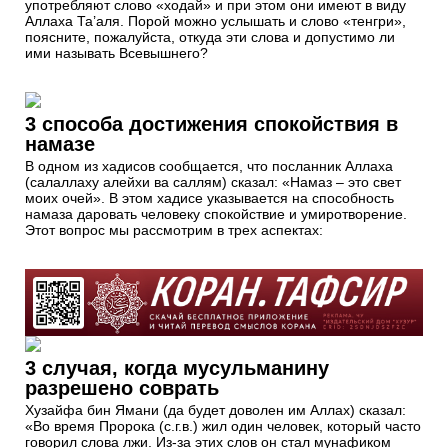
употребляют слово «ходай» и при этом они имеют в виду
Аллаха Та’аля. Порой можно услышать и слово «тенгри»,
поясните, пожалуйста, откуда эти слова и допустимо ли
ими называть Всевышнего?
3 способа достижения спокойствия в
намазе
В одном из хадисов сообщается, что посланник Аллаха
(салаллаху алейхи ва саллям) сказал: «Намаз – это свет
моих очей». В этом хадисе указывается на способность
намаза даровать человеку спокойствие и умиротворение.
Этот вопрос мы рассмотрим в трех аспектах:
3 случая, когда мусульманину
разрешено соврать
Хузайфа бин Ямани (да будет доволен им Аллах) сказал:
«Во время Пророка (с.г.в.) жил один человек, который часто
говорил слова лжи. Из-за этих слов он стал мунафиком