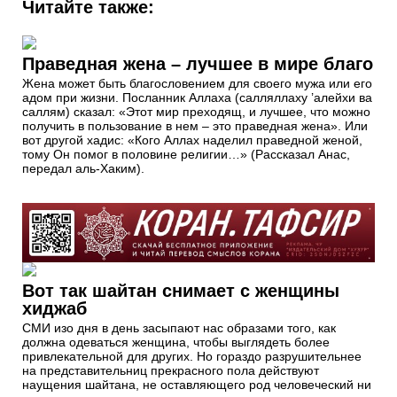
Читайте также:
Праведная жена – лучшее в мире благо
Жена может быть благословением для своего мужа или его
адом при жизни. Посланник Аллаха (салляллаху ’алейхи ва
саллям) сказал: «Этот мир преходящ, и лучшее, что можно
получить в пользование в нем – это праведная жена». Или
вот другой хадис: «Кого Аллах наделил праведной женой,
тому Он помог в половине религии…» (Рассказал Анас,
передал аль-Хаким).
Вот так шайтан снимает с женщины
хиджаб
СМИ изо дня в день засыпают нас образами того, как
должна одеваться женщина, чтобы выглядеть более
привлекательной для других. Но гораздо разрушительнее
на представительниц прекрасного пола действуют
наущения шайтана, не оставляющего род человеческий ни