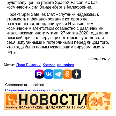
будет запущен на ракете SpaceX Falcon 9 с базы
космических сил Ванденберг в Калифорнии.
Проект Spei Satelles (лат. «спутники надежды»),
стоимость и финансирование которого не
разглашаются, координируется Итальянским
космическим агентством совместно с различными
итальянскими институтами. 27 марта 2020 года папа
римский призвал верующих, которые чувствовали
себя испуганными и потерянными перед лицом того,
что тогда было новым ужасающим вирусом, иметь
веру.
Islam-today
Метки:
Папа Римский
,
Космос
,
понтифик
Comments are disabled
Социальные комментарии
Cackl
e