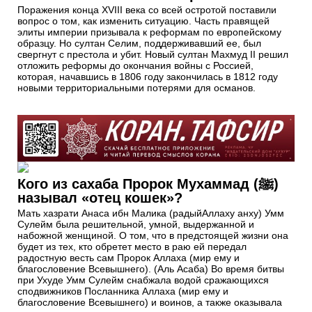
Поражения конца XVIII века со всей остротой поставили
вопрос о том, как изменить ситуацию. Часть правящей
элиты империи призывала к реформам по европейскому
образцу. Но султан Селим, поддерживавший ее, был
свергнут с престола и убит. Новый султан Махмуд II решил
отложить реформы до окончания войны с Россией,
которая, начавшись в 1806 году закончилась в 1812 году
новыми территориальными потерями для османов.
Кого из сахаба Пророк Мухаммад (ﷺ)
называл «отец кошек»?
Мать хазрати Анаса ибн Малика (радыйАллаху анху) Умм
Сулейм была решительной, умной, выдержанной и
набожной женщиной. О том, что в предстоящей жизни она
будет из тех, кто обретет место в раю ей передал
радостную весть сам Пророк Аллаха (мир ему и
благословение Всевышнего). (Аль Асаба) Во время битвы
при Ухуде Умм Сулейм снабжала водой сражающихся
сподвижников Посланника Аллаха (мир ему и
благословение Всевышнего) и воинов, а также оказывала