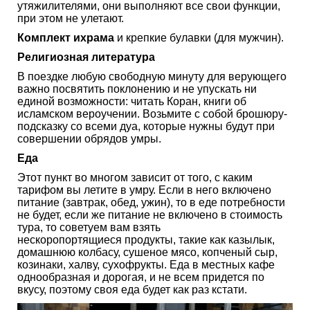
утяжилителями, они выполняют все свои функции,
при этом не улетают.
Комплект ихрама
и крепкие булавки (для мужчин).
Религиозная литература
В поездке любую свободную минуту для верующего
важно посвятить поклонению и не упускать ни
единой возможности: читать Коран, книги об
исламском вероучении. Возьмите с собой брошюру-
подсказку со всеми дуа, которые нужны будут при
совершении обрядов умры.
Еда
Этот пункт во многом зависит от того, с каким
тарифом вы летите в умру. Если в него включено
питание (завтрак, обед, ужин), то в еде потребности
не будет, если же питание не включено в стоимость
тура, то советуем вам взять
нескоропортящиеся продукты, такие как казылык,
домашнюю колбасу, сушеное мясо, копченый сыр,
козинаки, халву, сухофрукты. Еда в местных кафе
однообразная и дорогая, и не всем придется по
вкусу, поэтому своя еда будет как раз кстати.