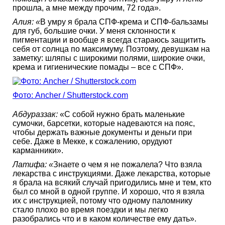
прошла, а мне между прочим, 72 года».
Алия:
«
В умру я брала СПФ-крема и СПФ-бальзамы
для губ, большие очки. У меня склонности к
пигментации и вообще я всегда стараюсь защитить
себя от солнца по максимуму. Поэтому, девушкам на
заметку: шляпы с широкими полями, широкие очки,
крема и гигиенические помады – все с СПФ».
Фото: Ancher / Shutterstock.com
Абдураззак:
«С собой нужно брать маленькие
сумочки, барсетки, которые надеваются на пояс,
чтобы держать важные документы и деньги при
себе. Даже в Мекке, к сожалению, орудуют
карманники».
Латифа:
«
Знаете о чем я не пожалела? Что взяла
лекарства с инструкциями. Даже лекарства, которые
я брала на всякий случай пригодились мне и тем, кто
был со мной в одной группе. И хорошо, что я взяла
их с инструкцией, потому что одному паломнику
стало плохо во время поездки и мы легко
разобрались что и в каком количестве ему дать».