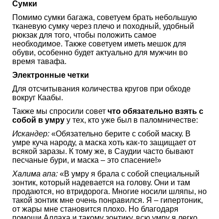
Сумки
Помимо сумки багажа, советуем брать небольшую
тканевую сумку через плечо и походный, удобный
рюкзак для того, чтобы положить самое
необходимое. Также советуем иметь мешок для
обуви, особенно будет актуально для мужчин во
время тавафа.
Электронные четки
Для отсчитывания количества кругов при обходе
вокруг Каабы.
Также мы спросили совет
что обязательно взять с
собой в умру
у тех, кто уже был в паломничестве:
Искандер:
«Обязательно берите с собой маску. В
умре куча народу, а маска хоть как-то защищает от
всякой заразы. К тому же, в Саудии часто бывают
песчаные бури, и маска – это спасение!»
Халима апа:
«В умру я брала с собой специальный
зонтик, который надевается на голову. Они и там
продаются, но втридорога. Многие носили шляпы, но
такой зонтик мне очень понравился. Я – гипертоник,
от жары мне становится плохо. Но благодаря
помощи Аллаха и такому зонтику, всю умру я легко