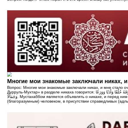
Многие мои знакомые заключали никах, и
Вопрос: Многие мои знакомые заключали никах, и мне стало оч
Дурруль-Мухтар» в разделе никаха говорится: وَيُنْدَبُ إعْلَانُهُ وَتَقْدِيمُ خُطْبَةٍ وَكَوْنُهُ فِي مَسْجِدِ يَوْمِ جُمُعَةٍ بِعَاقِدٍ رَشِيدٍ وَشُهُودٍ عُدُولٍ، وَالِاسْتِدَانَةُ لَهُ وَالنَّظَرُ إلَيْهَا قَبْلَهُ، وَكَوْنُهَا دُونَهُ سِنًّا وَحَسَبًا وَعِزًّا، وَمَالًا وَفَوْقَهُ خُلُقًا وَأَدَبًا وَوَرَعًا
وَجَمَالًا. Мустахаббом является объявлять о никахе, и перед ним читать хутбу, а также проводить никах в мечети в день Джума (в пятницу). Важно, чтобы никях был проведен правильным
(благоразумным) человеком, в присутствии справедливых (адл