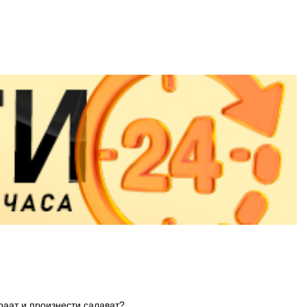
раат и произнести салават?