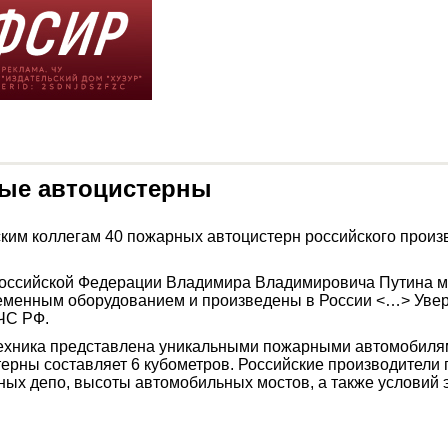
ные автоцистерны
ским коллегам 40 пожарных автоцистерн российского прои
Российской Федерации Владимира Владимировича Путина м
енным оборудованием и произведены в России <…> Уверен,
МЧС РФ.
техника представлена уникальными пожарными автомобилям
ны составляет 6 кубометров. Российские производители 
ных депо, высоты автомобильных мостов, а также условий 