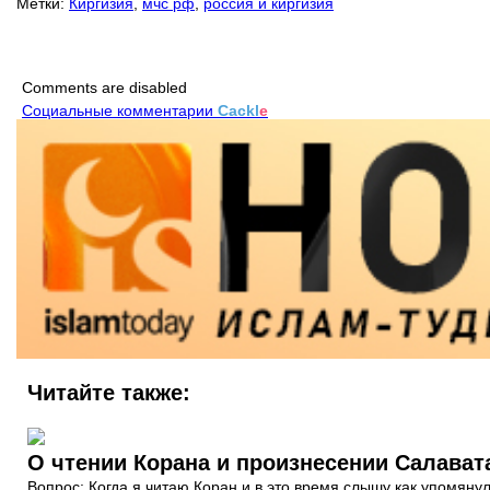
Метки:
Киргизия
,
мчс рф
,
россия и киргизия
Comments are disabled
Социальные комментарии
Cackl
e
Читайте также:
О чтении Корана и произнесении Салават
Вопрос: Когда я читаю Коран и в это время слышу как упомяну