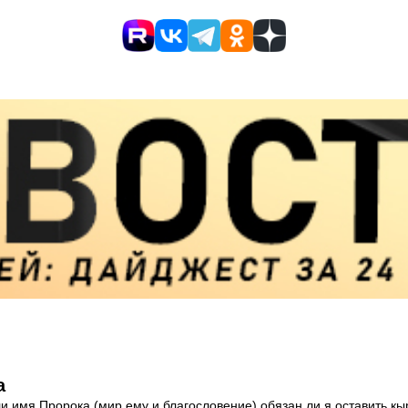
а
ли имя Пророка (мир ему и благословение) обязан ли я оставить кы