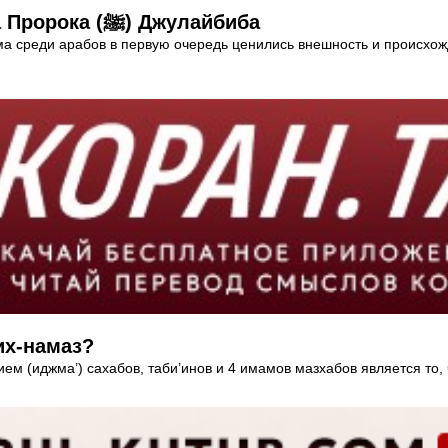
История самого некрасивого сподвижника Пророка (ﷺ) Джулайбиба
ама среди арабов в первую очередь ценились внешность и происхож
их-намаз?
м (иджма’) сахабов, таби’инов и 4 имамов мазхабов является то, 