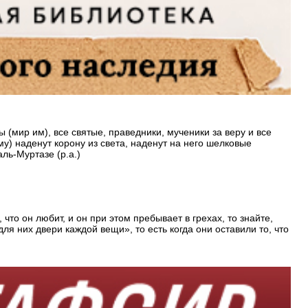
(мир им), все святые, праведники, мученики за веру и все
у) наденут корону из света, наденут на него шелковые
ль-Муртазе (р.а.)
 что он любит, и он при этом пребывает в грехах, то знайте,
ля них двери каждой вещи», то есть когда они оставили то, что