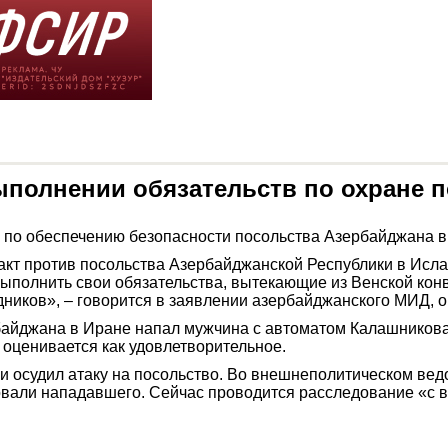
полнении обязательств по охране 
 по обеспечению безопасности посольства Азербайджана в
т против посольства Азербайджанской Республики в Исламс
выполнить свои обязательства, вытекающие из Венской кон
дников», – говорится в заявлении азербайджанского МИД, 
байджана в Иране напал мужчина с автоматом Калашникова
 оценивается как удовлетворительное.
осудил атаку на посольство. Во внешнеполитическом ведо
вали нападавшего. Сейчас проводится расследование «с в