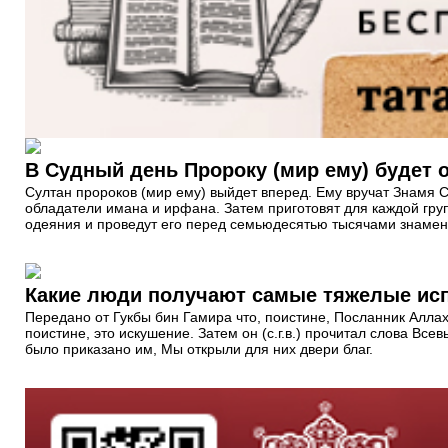
В Судный день Пророку (мир ему) будет о
Султан пророков (мир ему) выйдет вперед. Ему вручат Знамя С
обладатели имана и ирфана. Затем приготовят для каждой груп
одеяния и проведут его перед семьюдесятью тысячами знамен.
Какие люди получают самые тяжелые ис
Передано от Гукбы бин Гамира что, поистине, Посланник Аллаха (
поистине, это искушение. Затем он (с.г.в.) прочитал слова Все
было приказано им, Мы открыли для них двери благ.