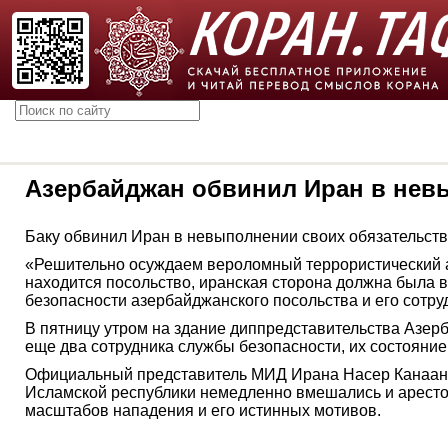
Азербайджан обвинил Иран в невы
Баку обвинил Иран в невыполнении своих обязательств
«Решительно осуждаем вероломный террористический ак
находится посольство, иранская сторона должна была 
безопасности азербайджанского посольства и его сотру
В пятницу утром на здание диппредставительства Азер
еще два сотрудника службы безопасности, их состояние
Официальный представитель МИД Ирана Насер Канаани 
Исламской республики немедленно вмешались и аресто
масштабов нападения и его истинных мотивов.