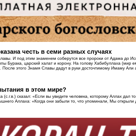
казана честь в семи разных случаях
лавы. И под этим знаменем соберутся все пророки от Адама до Исы 
пы Бурака, царский халат и корону. На голову Хабибуллаха (мир ем
 После этого Знамя Славы дадут в руки досточтимому Имаму Али а
пытания в этом мире?
с.г.в.) сказал: «Если вы увидите человека, которому Аллах дал то,
вышнего Аллаха: «Когда они забыли то, что упоминали, Мы открыли д