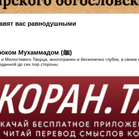
тавят вас равнодушными
7 сур Корана, особенно выделяемые Пророком Мухаммадом (ﷺ)
Милостивого Творца, многогранен и бесконечно глубок, в своем с
еданной до сих пор стороны.