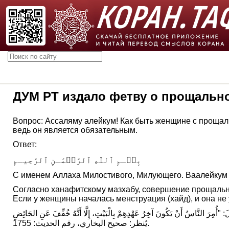
ДУМ РТ издало фетву о прощальн
Вопрос: Ассаляму алейкум! Как быть женщине с прощал
ведь он является обязательным.
Ответ:
بِسۡـمِ ٱللَّهِ ٱلرَّحۡمَٰـنِ ٱلرَّحِيـمِ
С именем Аллаха Милостивого, Милующего. Ваалейкум 
Согласно ханафитскому мазхабу, совершение прощально
Если у женщины началась менструация (хайд), и она не 
يُنظر: صحيح البخاري، رقم الحديث: 1755.