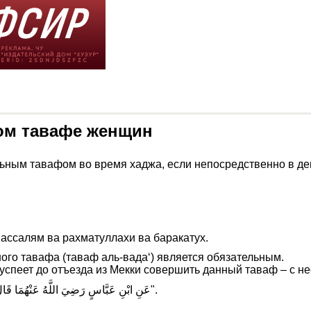
ом тавафе женщин
ьным тавафом во время хаджа, если непосредственно в де
ассалям ва рахматуллахи ва баракатух.
го тавафа (таваф аль-вада‘) является обязательным.
успеет до отъезда из Мекки совершить данный таваф – с не
عَنِ ابْنِ عَبَّاسٍ رَضِيَ اللَّهُ عَنْهُمَا قَالَ: "أُمِرَ النَّاسُ أَنْ يَكُونَ آخِرُ عَهْدِهِمْ بِالْبَيْتِ، إِلَّا أَنَّهُ خُفِّفَ عَنِ الحَائِضِ".