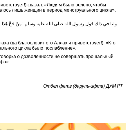
риветствует!) сказал: «Людям было велено, чтобы
салось лишь женщин в период менструального цикла».
ولنا في ذلك قول رسول الله صلى الله عليه وسلم "مَنْ حَجَّ هَذَا الْبَيْ
ха (да благословит его Аллах и приветствует!): «Кто
уального цикла было послабление».
афа».
Отдел фетв (даруль-ифта) ДУМ РТ