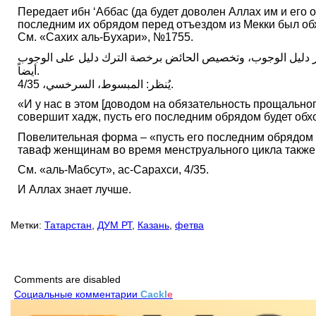
Передает ибн ‘Аббас (да будет доволен Аллах им и его 
последним их обрядом перед отъездом из Мекки был об
См. «Сахих аль-Бухари», №1755.
الْحَيْضِ"، والأمر دليل الوجوب، وتخصيص الحائض برخصة الترك دليل على الوجوب
أيضاً.
يُنظر: المبسوط، السرخسي، 4/35.
«И у нас в этом [доводом на обязательность прощальног
совершит хадж, пусть его последним обрядом будет об
Повелительная форма – «пусть его последним обрядом будет» – فَلْيَكُنْ آخِرُ عَهْدِهِمْ – указывает на обязательность, и оговорка о дозволенности 
таваф женщинам во время менструального цикла также 
См. «аль-Мабсут», ас-Сарахси, 4/35.
И Аллах знает лучше.
Метки:
Татарстан
,
ДУМ РТ
,
Казань
,
фетва
Comments are disabled
Социальные комментарии
Cackl
e