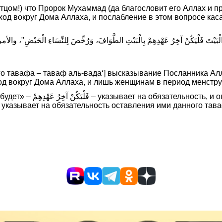
отцом!) что Пророк Мухаммад (да благословит его Аллах и п
ход вокруг Дома Аллаха, и послабление в этом вопросе ка
تَ فَلْيَكُنْ آخِرُ عَهْدِهِمْ بِالْبَيْتِ الطَّوَافَ، وَرُخِّصَ لِلنِّسَاءِ 
о тавафа – таваф аль-вада‘] высказывание Посланника Алла
ход вокруг Дома Аллаха, и лишь женщинам в период менстр
не совершать прощальный
указывает на обязательность оставления ими данного тав