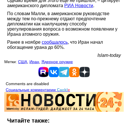
Однако время для этого еще не пришло», – цитирует
американского дипломата
РИА Новости
.
По словам Малли, в американском руководстве
между тем по-прежнему отдают предпочтение
дипломатии как наилучшему способу
урегулирования вопроса о возможном появлении у
Ирана атомного оружия.
Ранее в ноябре
сообщалось
, что Иран начал
обогащение урана до 60%.
Islam-today
Метки:
США
,
Иран
,
Ядерное оружие
Comments are disabled
Социальные комментарии
Cackl
e
Читайте также: