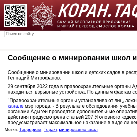
Сообщение о минировании школ и
Сообщение о минировании школ и детских садов в респ
Геннадий Митрофанов.
29 сентября 2022 года в правоохранительные органы А
находиться взрывные устройства. По данным фактам с
"Правоохранительные органы устанавливают лиц, ложно
канале
мэр города. - В результате обследования учеб
органами Адыгеи проводятся дополнительные оператив
действия предусмотрена статьей 207 Уголовного кодек
предусматривает максимальное наказание в виде лишени
Метки:
Терроризм
,
Теракт
,
минирование школ