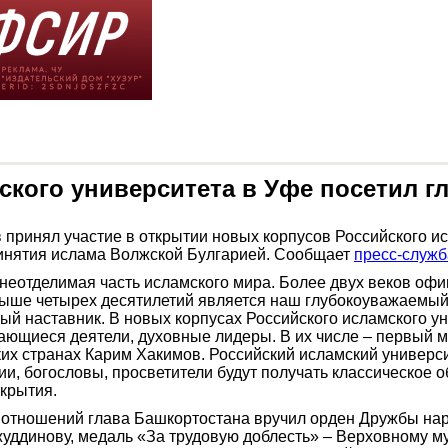
ского университета в Уфе посетил г
 принял участие в открытии новых корпусов Российского 
инятия ислама Волжской Булгарией. Сообщает
пресс-служб
еотделимая часть исламского мира. Более двух веков офиц
ше четырех десятилетий является наш глубокоуважаемый 
рый наставник. В новых корпусах Российского исламского 
дающиеся деятели, духовные лидеры. В их числе – первый
их странах Карим Хакимов. Российский исламский универси
и, богословы, просветители будут получать классическое 
ткрытия.
отношений глава Башкортостана вручил орден Дружбы нар
ддинову, медаль «За трудовую доблесть» – Верховному му