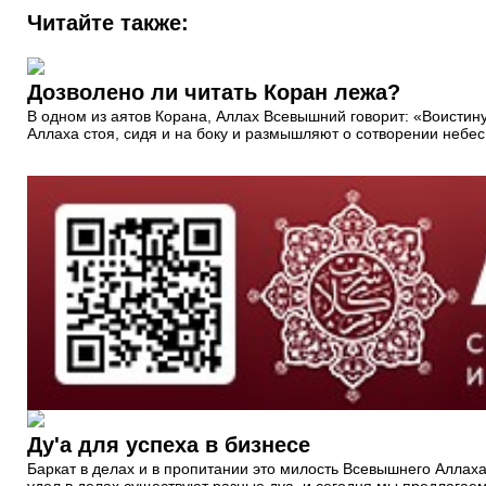
Читайте также:
Дозволено ли читать Коран лежа?
В одном из аятов Корана, Аллах Всевышний говорит: «Воистин
Аллаха стоя, сидя и на боку и размышляют о сотворении небес
Ду'а для успеха в бизнесе
Баркат в делах и в пропитании это милость Всевышнего Аллах
удел в делах существуют разные дуа, и сегодня мы предлагае