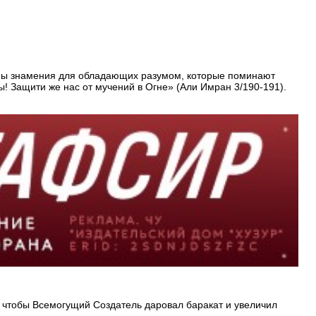
ючены знамения для обладающих разумом, которые поминают
ы! Защити же нас от мучений в Огне» (Али Имран 3/190-191).
, чтобы Всемогущий Создатель даровал баракат и увеличил