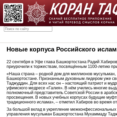
Новые корпуса Российского ислам
22 сентября в Уфе глава Башкортостана Радий Хабиров
приурочили к торжествам, посвящённым 1100-летию пр
«Наша страна – родной дом для миллионов мусульман, н
Башкортостане. Признанным духовным лидером уже свы
Таджуддин. Для всех нас он – настоящий патриот и муд
уфимского медресе «Галия». В нём учились многие вы
полномочный представитель Советской России в арабск
просвещения. В новых учебных корпусах будущие муфти
традиционного ислама», – отметил Хабиров во время о
За большой вклад в укрепление межконфессиональных 
управления мусульман Башкортостана Мухаммаду Таджу