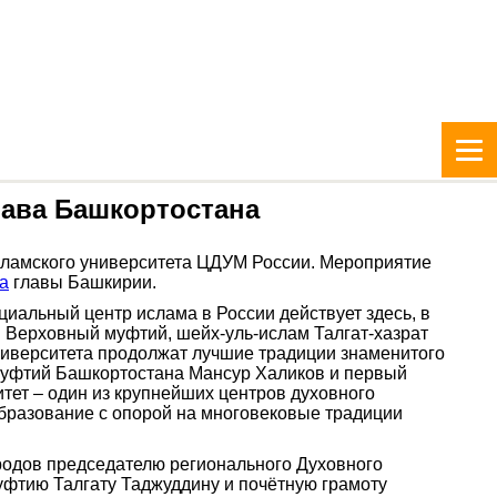
лава Башкортостана
исламского университета ЦДУМ России. Мероприятие
а
главы Башкирии.
иальный центр ислама в России действует здесь, в
Верховный муфтий, шейх-уль-ислам Талгат-хазрат
университета продолжат лучшие традиции знаменитого
 муфтий Башкортостана Мансур Халиков и первый
тет – один из крупнейших центров духовного
образование с опорой на многовековые традиции
одов председателю регионального Духовного
фтию Талгату Таджуддину и почётную грамоту