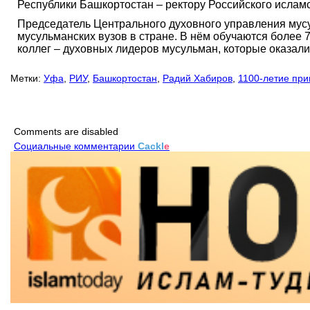
Республики Башкортостан – ректору Российского ислам
Председатель Центрального духовного управления мусу
мусульманских вузов в стране. В нём обучаются более 
коллег – духовных лидеров мусульман, которые оказали
Метки:
Уфа
,
РИУ
,
Башкортостан
,
Радий Хабиров
,
1100-летие при
Comments are disabled
Социальные комментарии
Cackl
e