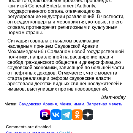
после того, как богослов произнес проповедь с
критикой General Entertainment Authority,
государственного органа, отвечающего за
регулирование индустрии развлечений. В частности,
он осудил концерты и мероприятия, которые, по его
словам, противоречат религиозным и культурным
нормам страны.
Ситуация совпала с началом реализации
наследным принцем Саудовской Аравии
Мохаммедом ибн Салманом новой государственной
политики, направленной на расширение прав и
свобод гражданского общества и диверсификацию
саудовской экономики, зависящей по большей части
от нефтяных доходов. Отмечается, что с момента
старта реализации реформ саудовские власти
арестовали десятки видных священнослужителей и
имамов, выступивших против нововведений.
Islam-today
Метки:
Саудовская Аравия
,
Мекка
,
имам
,
Запретная мечеть
Comments are disabled
Социальные комментарии
Cackl
e