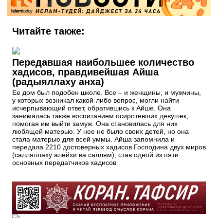
Читайте также:
Передавшая наибольшее количество
хадисов, правдивейшая Айша
(радыяллаху анха)
Ее дом был подобен школе. Все – и женщины, и мужчины,
у которых возникал какой-либо вопрос, могли найти
исчерпывающий ответ, обратившись к Айше. Она
занималась также воспитанием осиротевших девушек,
помогая им выйти замуж. Она становилась для них
любящей матерью. У нее не было своих детей, но она
стала матерью для всей уммы. Айша запомнила и
передала 2210 достоверных хадисов Господина двух миров
(салляллаху алейхи ва саллям), став одной из пяти
основных передатчиков хадисов