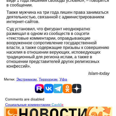
виде 1 года лишения свободы условно», – говорится
в сообщении.
Также мужчина на три года лишен права заниматься
деятельностью, связанной с администрированием
интернет-сайтов.
Суд установил, что фигурант неоднократно
размещал в одном из сообществ в соцсети
«текстовые комментарии, оправдывающие
вооруженное сопротивление государственной
власти, а также содержащие призывы к совершению
насилия в отношении верующих, исповедующих
традиционный для региона ислам, а также в
отношении представителей других религиозных
конфессий».
Islam-today
Метки:
Экстремизм
,
Терроризм
,
Уфа
Comments are disabled
Социальные комментарии
Cackl
e