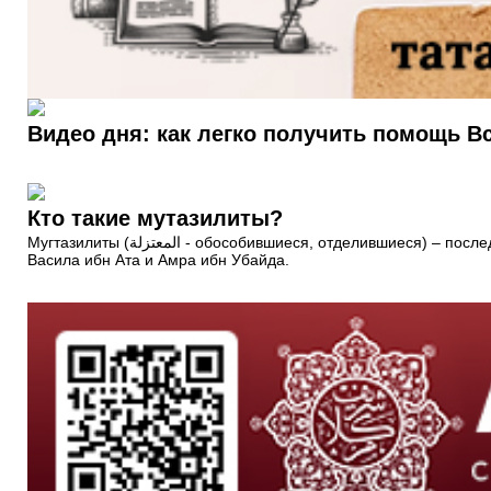
Видео дня: как легко получить помощь 
Кто такие мутазилиты?
Мугтазилиты (المعتزلة‎‎ - обособившиеся, отделившиеся) – последователи религиозно-философского течения, берущего свое начало от учеников величайшего ученого Ислама Хасана аль-Басри
Васила ибн Ата и Амра ибн Убайда.