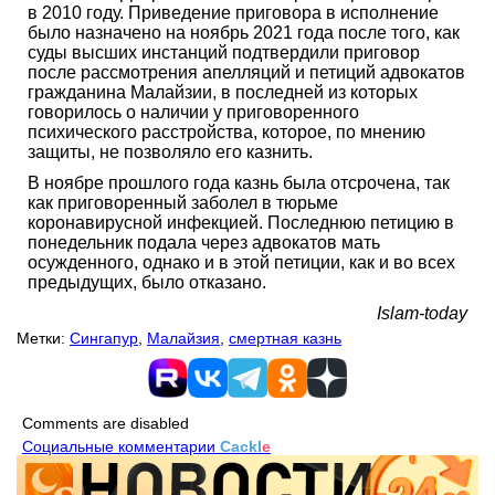
в 2010 году. Приведение приговора в исполнение
было назначено на ноябрь 2021 года после того, как
суды высших инстанций подтвердили приговор
после рассмотрения апелляций и петиций адвокатов
гражданина Малайзии, в последней из которых
говорилось о наличии у приговоренного
психического расстройства, которое, по мнению
защиты, не позволяло его казнить.
В ноябре прошлого года казнь была отсрочена, так
как приговоренный заболел в тюрьме
коронавирусной инфекцией. Последнюю петицию в
понедельник подала через адвокатов мать
осужденного, однако и в этой петиции, как и во всех
предыдущих, было отказано.
Islam-today
Метки:
Сингапур
,
Малайзия
,
смертная казнь
Comments are disabled
Социальные комментарии
Cackl
e