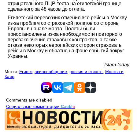
отрицательного ПЦР-теста на египетской границе,
сделанного за 48 часов до отлета.
Египетский перевозчик отменил все рейсы в Москву
из-за проблем со страховкой полетов со стороны
Европы в начале марта. Полеты были
приостановлены из-за необходимости повторного
перезаключения страховых контрактов, а также
отказа некоторых европейских сторон страховать
рейсы в Москву и обратно на фоне событий вокруг
Украины.
Islam-today
Метки:
Египет
,
авиасообщение
,
россия и египет
,
Москва и
Каир
Comments are disabled
Социальные комментарии
Cackl
e