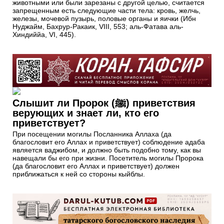
животными или были зарезаны с другой целью, считается
запрещенным есть следующие части тела: кровь, желчь,
железы, мочевой пузырь, половые органы и яички (Ибн
Нуджайм, Бахрур-Ракаик, VIII, 553; аль-Фатава аль-
Хиндиййа, VI, 445).
Слышит ли Пророк (ﷺ) приветствия
верующих и знает ли, кто его
приветствует?
При посещении могилы Посланника Аллаха (да
благословит его Аллах и приветствует) соблюдение адаба
является ваджибом, и должно быть подобно тому, как вы
навещали бы его при жизни. Посетитель могилы Пророка
(да благословит его Аллах и приветствует) должен
приближаться к ней со стороны кыйблы.