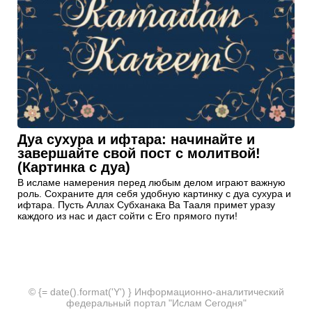
Дуа сухура и ифтара: начинайте и
завершайте свой пост с молитвой!
(Картинка с дуа)
В исламе намерения перед любым делом играют важную
роль. Сохраните для себя удобную картинку с дуа сухура и
ифтара. Пусть Аллах Субханака Ва Тааля примет уразу
каждого из нас и даст сойти с Его прямого пути!
© {= date().format('Y') } Информационно-аналитический
федеральный портал "Ислам Сегодня"