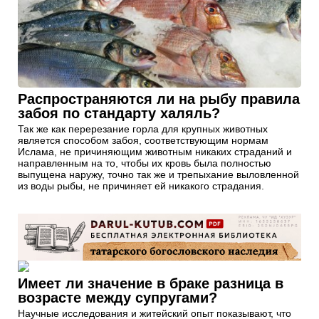
Распространяются ли на рыбу правила
забоя по стандарту халяль?
Так же как перерезание горла для крупных животных
является способом забоя, соответствующим нормам
Ислама, не причиняющим животным никаких страданий и
направленным на то, чтобы их кровь была полностью
выпущена наружу, точно так же и трепыхание выловленной
из воды рыбы, не причиняет ей никакого страдания.
Имеет ли значение в браке разница в
возрасте между супругами?
Научные исследования и житейский опыт показывают, что
большинство конфликтов в семье возникает тех, или иных
различий между мужчиной и женщиной. Поэтому и
мужчинам и женщинам следует еще до вступления в брак
знать о тех факторах, которые способствуют укреплению
семьи. Одним из этих факторов является то, что разница в