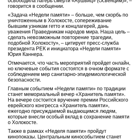
освободила лагерь смерти «Аушвиц» (Освенцим)», –
говорится в сообщении.
«Задача «Недели памяти» – больше, чем скорбь по
уничтоженным в Холокосте, сопереживание
бывшим узникам гетто и концлагерей, дань
уважения Праведникам народов мира. Наша цель –
сделать невозможным повторение трагедии,
подобной Холокосту», – цитирует пресс-служба
президента РЕК и инициатора «Недели памяти»
Юрия Каннера.
Отмечается, что часть мероприятий пройдет онлайн,
но ключевые события состоятся в очном формате с
соблюдением мер санитарно-эпидемиологической
безопасности.
Главным событием «Недели памяти» по традиции
станет мемориальный вечер «Хранитель памяти».
На вечере состоится вручение премии Российского
еврейского конгресса «Хранитель памяти»,
ежегодно присуждаемой выдающимся людям,
которые внесли особый вклад в сохранение памяти
о Холокосте.
Также в рамках «Неделя памяти» пройдут
кинопоказы. Центральным кинособытием станет