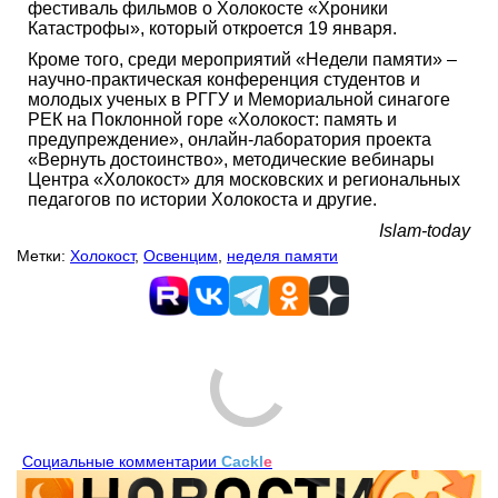
фестиваль фильмов о Холокосте «Хроники
Катастрофы», который откроется 19 января.
Кроме того, среди мероприятий «Недели памяти» –
научно-практическая конференция студентов и
молодых ученых в РГГУ и Мемориальной синагоге
РЕК на Поклонной горе «Холокост: память и
предупреждение», онлайн-лаборатория проекта
«Вернуть достоинство», методические вебинары
Центра «Холокост» для московских и региональных
педагогов по истории Холокоста и другие.
Islam-today
Метки:
Холокост
,
Освенцим
,
неделя памяти
Comments are disabled
Социальные комментарии
Cackl
e
Читайте также: