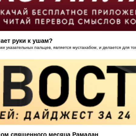
ает руки к ушам?
 указательных пальцев, является мустахабом, и делается для того
лом священного месяца Рамадан