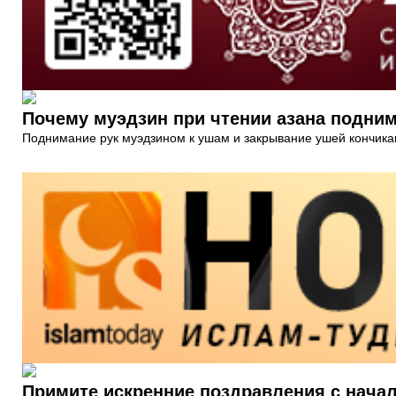
Почему муэдзин при чтении азана подним
Поднимание рук муэдзином к ушам и закрывание ушей кончиками
Примите искренние поздравления с нача