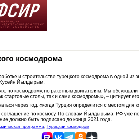
кого космодрома
работке и строительстве турецкого космодрома в одной из 
р Хусейн Йылдырым.
тях, по космодрому, по ракетным двигателям. Мы обсуждал
ак стартовые столы, так и сами космодромы», – цитирует ег
аться через год, «когда Турция определится с местом для
 соглашение по космосу. По словам Йылдырыма, РФ уже пе
ние должно быть подписано до конца 2021 года.
смическая программа
,
Турецкий космодром