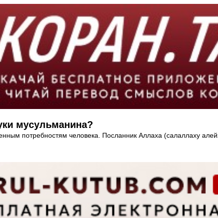
уки мусульманина?
венным потребностям человека. Посланник Аллаха (салаллаху алейх